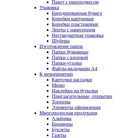
Пакет с европодвесом
Упаковка
Брендированная бумага
Коробки картонные
Коробки пластиковые
Ленты с нанесением
Нестандартная упаковка
Шуберы
Изготовление папок
Папки бумажные
Папки с кнопкой
Папки-уголки
Файлы-вкладыши А4
К мероприятию
Карточки рассадки
Меню
Наклейки на бутылки
Пригласительные, открытки
Топперы
Элементы оформления
Многополосная продукция
Альбомы
Брошюры
Буклеты
Газеты