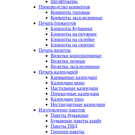
Шелфтокеры
Производство конвертов
Конверты типовые
Конверты эксклюзивные
Печать блокнотов
Блокноты Кубарики
Блокноты на пружине
Блокноты на склейке
Блокноты на скрепке
Печать визиток
Визитки корпоративные
Визитки личные
Визитки эксклюзивные
Печать календарей
Карманные календари
Календари моно
Настольные календари
Перекидные календари
Календари трио
Нестандартные календари
Изготовление пакетов
Пакеты бумажные
Бумажные пакеты крафт
Пакеты ПВД
Гриппер-пакеты