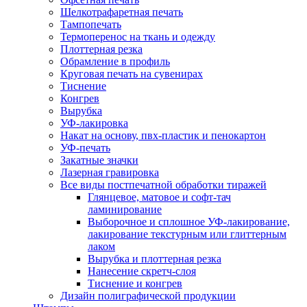
Шелкотрафаретная печать
Тампопечать
Термоперенос на ткань и одежду
Плоттерная резка
Обрамление в профиль
Круговая печать на сувенирах
Тиснение
Конгрев
Вырубка
УФ-лакировка
Накат на основу, пвх-пластик и пенокартон
УФ-печать
Закатные значки
Лазерная гравировка
Все виды постпечатной обработки тиражей
Глянцевое, матовое и софт-тач
ламинирование
Выборочное и сплошное УФ-лакирование,
лакирование текстурным или глиттерным
лаком
Вырубка и плоттерная резка
Нанесение скретч-слоя
Тиснение и конгрев
Дизайн полиграфической продукции