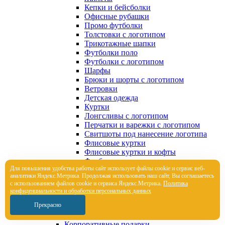
Кепки и бейсболки
Офисные рубашки
Промо футболки
Толстовки с логотипом
Трикотажные шапки
Футболки поло
Футболки с логотипом
Шарфы
Брюки и шорты с логотипом
Ветровки
Детская одежда
Куртки
Лонгсливы с логотипом
Перчатки и варежки с логотипом
Свитшоты под нанесение логотипа
Флисовые куртки
Флисовые куртки и кофты
Футболки с длинным рукавом
Для повышения удобства работы сайт использует файлы cookie и сервис веб-
Худи под нанесение логотипа
аналитики Яндекс.Метрика. Продолжая использовать наш сайт, Вы соглашаетесь
Шарфы
с использованием файлов cookie и сервиса Яндекс.Метрика.
Политика
Элементы брендирования и
конфиденциальности и обработки персональных данных
кастомизации
Прекрасно
Элементы брендирования и
кастомизации
Корпоративные подарки