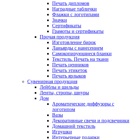
Печать дипломов
Наградные таблички
Флажки с логотипами
Значки
Сертификаты
Грамоты и сертификаты
Прочая продукция
Изготовление бирок
Ланьярды с нанесением
Самокопирующиеся бланки
Текстиль. Печать на ткани
Печать ценников
Печать этикеток
Печать ярлыков
Сувенирная продукция
Лейблы и шильды
Ленты, стропы, шнуры
Дом
Ароматические диффузоры с
логотипом
Вазы
Декоративные свечи и подсвечники
Домашний текстиль
Игрушки
Интерьерные подарки