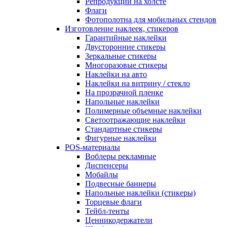
Репродукции на холсте
Флаги
Фотополотна для мобильных стендов
Изготовление наклеек, стикеров
Гарантийные наклейки
Двусторонние стикеры
Зеркальные стикеры
Многоразовые стикеры
Наклейки на авто
Наклейки на витрину / стекло
На прозрачной пленке
Напольные наклейки
Полимерные объемные наклейки
Светоотражающие наклейки
Стандартные стикеры
Фигурные наклейки
POS-материалы
Воблеры рекламные
Диспенсеры
Мобайлы
Подвесные баннеры
Напольные наклейки (стикеры)
Торцевые флаги
Тейбл-тенты
Ценникодержатели