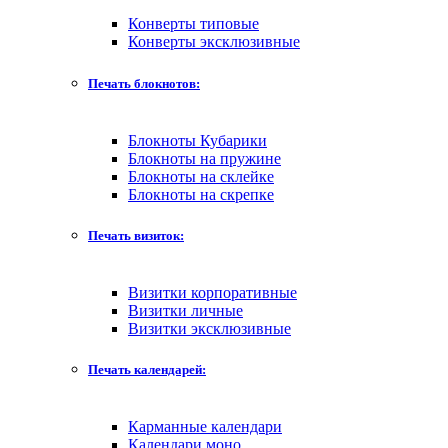
Конверты типовые
Конверты эксклюзивные
Печать блокнотов:
Блокноты Кубарики
Блокноты на пружине
Блокноты на склейке
Блокноты на скрепке
Печать визиток:
Визитки корпоративные
Визитки личные
Визитки эксклюзивные
Печать календарей:
Карманные календари
Календари моно