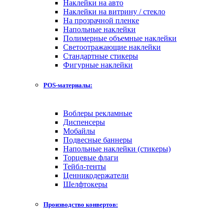
Наклейки на авто
Наклейки на витрину / стекло
На прозрачной пленке
Напольные наклейки
Полимерные объемные наклейки
Светоотражающие наклейки
Стандартные стикеры
Фигурные наклейки
POS-материалы:
Воблеры рекламные
Диспенсеры
Мобайлы
Подвесные баннеры
Напольные наклейки (стикеры)
Торцевые флаги
Тейбл-тенты
Ценникодержатели
Шелфтокеры
Производство конвертов: