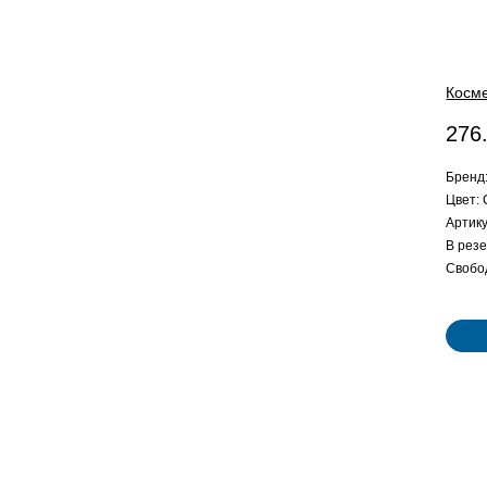
Косме
276
Бренд:
Цвет:
Артику
В резе
Свобо