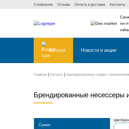
О компании
Отзывы
Оплата и доставка
Контакты
Санк
пн-п
zaka
Каталог
Новости и акции
Главная
Каталог
Брендированные сумки с нанесением
Брендированные несессеры и
Цвет
Бре
Сумки