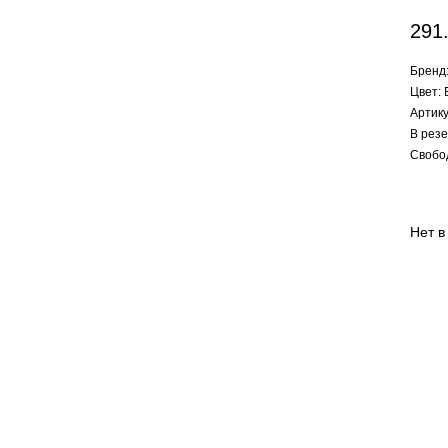
291
Бренд:
Цвет:
Артик
В резе
Свобо
Нет в