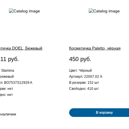
етичка DOEL, Бежевый
Косметичка Paletto, чёрная
.11 руб.
450 руб.
 Stamina
Цвет: Чёрный
 Бежевый
Артикул: 22007.02 A
ул: BO7537S12929 A
В резерве: 152 шт
рве: нет
Свободно: 410 шт
дно: нет
В корзину
 наличии