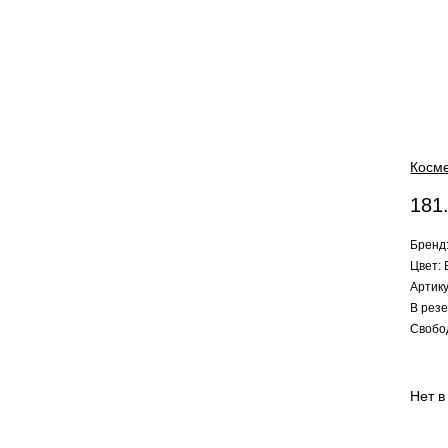
Косм
181
Бренд:
Цвет:
Артик
В резе
Свобо
Нет в