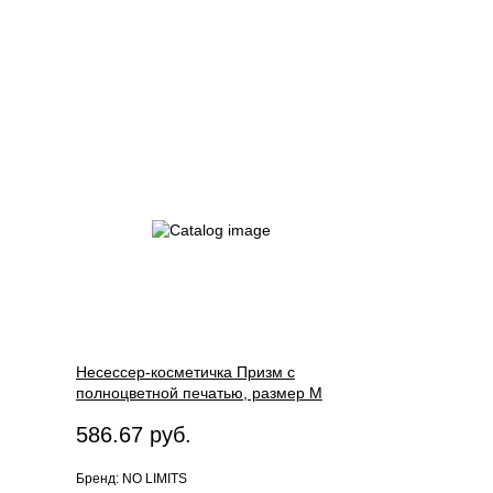
Несессер-косметичка Призм с
полноцветной печатью, размер M
586.67 руб.
Бренд: NO LIMITS