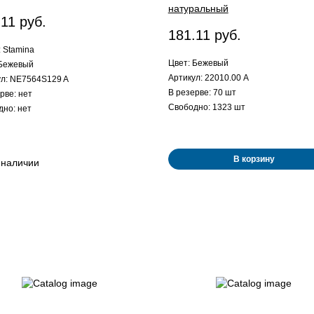
натуральный
.11 руб.
181.11 руб.
 Stamina
Цвет: Бежевый
 Бежевый
Артикул: 22010.00 A
ул: NE7564S129 A
В резерве: 70 шт
рве: нет
Свободно: 1323 шт
дно: нет
В корзину
 наличии