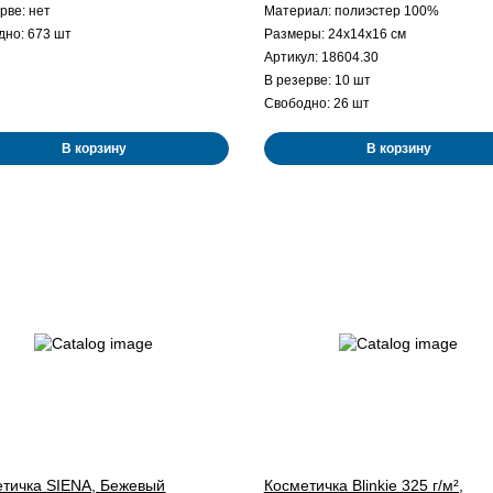
рве: нет
Материал: полиэстер 100%
дно: 673 шт
Размеры: 24x14x16 см
Артикул: 18604.30
В резерве: 10 шт
Свободно: 26 шт
В корзину
В корзину
етичка SIENA, Бежевый
Косметичка Blinkie 325 г/м²,