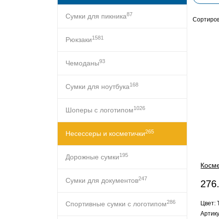
87
Сумки для пикника
Сортиров
1581
Рюкзаки
93
Чемоданы
168
Сумки для ноутбука
1026
Шоперы с логотипом
265
Несессеры и косметички
195
Дорожные сумки
Косме
247
Сумки для документов
276
286
Спортивные сумки с логотипом
Цвет:
Артику