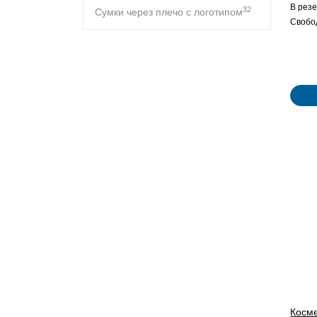
В резе
32
Сумки через плечо с логотипом
Свобо
Косм