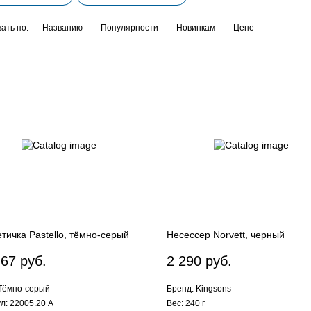
ать по:
Названию
Популярности
Новинкам
Цене
тичка Pastello, тёмно-серый
Несессер Norvett, черный
.67 руб.
2 290 руб.
 Тёмно-серый
Бренд: Kingsons
л: 22005.20 A
Вес: 240 г