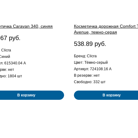
тичка Caravan 340, синяя
Косметичка дорожная Comfort T
Avenue, темно-серая
.67 руб.
538.89 руб.
 Clicra
Бренд: Clicra
 Синий
Цвет: Тёмно-серый
л: 615340.04 A
Артикул: 724108.16 A
рве: нет
В резерве: нет
дно: 1804 шт
Свободно: 332 шт
В корзину
В корзину