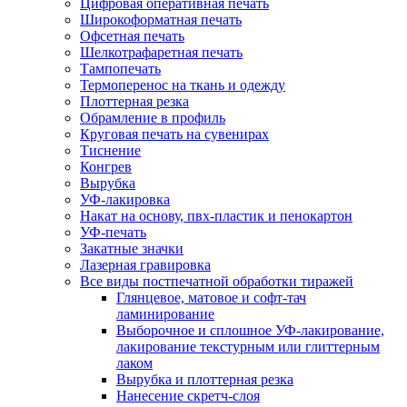
Цифровая оперативная печать
Широкоформатная печать
Офсетная печать
Шелкотрафаретная печать
Тампопечать
Термоперенос на ткань и одежду
Плоттерная резка
Обрамление в профиль
Круговая печать на сувенирах
Тиснение
Конгрев
Вырубка
УФ-лакировка
Накат на основу, пвх-пластик и пенокартон
УФ-печать
Закатные значки
Лазерная гравировка
Все виды постпечатной обработки тиражей
Глянцевое, матовое и софт-тач
ламинирование
Выборочное и сплошное УФ-лакирование,
лакирование текстурным или глиттерным
лаком
Вырубка и плоттерная резка
Нанесение скретч-слоя