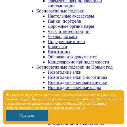
Элементы брендирования и
кастомизации
Корпоративные подарки
Настольные аксессуары
Папки, портфели
Дорожные органайзеры
Часы и метеостанции
Чехлы для карт
Подарочные книги
Кошельки
Визитницы
Обложки для документов
Канцелярские принадлежности
Корпоративные подарки на Новый год
Новогодние елки
Новогодние елки с логотипом
Новогодние елочные игрушки
Новогодние елочные шары
Новогодние подушки и пледы
Для повышения удобства работы сайт использует файлы cookie и сервис веб-
Новогодние чехлы для шампанского
аналитики Яндекс.Метрика. Продолжая использовать наш сайт, Вы соглашаетесь
Новогодняя вязаная одежда
с использованием файлов cookie и сервиса Яндекс.Метрика.
Политика
Оригинальные календари
конфиденциальности и обработки персональных данных
Мерч на заказ
Прекрасно
Вязаный трикотаж на заказ
Ежедневники и блокноты по