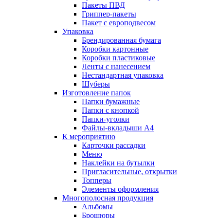
Пакеты ПВД
Гриппер-пакеты
Пакет с европодвесом
Упаковка
Брендированная бумага
Коробки картонные
Коробки пластиковые
Ленты с нанесением
Нестандартная упаковка
Шуберы
Изготовление папок
Папки бумажные
Папки с кнопкой
Папки-уголки
Файлы-вкладыши А4
К мероприятию
Карточки рассадки
Меню
Наклейки на бутылки
Пригласительные, открытки
Топперы
Элементы оформления
Многополосная продукция
Альбомы
Брошюры