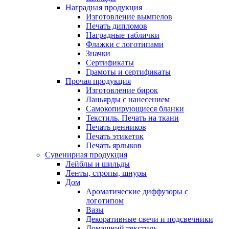
Наградная продукция
Изготовление вымпелов
Печать дипломов
Наградные таблички
Флажки с логотипами
Значки
Сертификаты
Грамоты и сертификаты
Прочая продукция
Изготовление бирок
Ланьярды с нанесением
Самокопирующиеся бланки
Текстиль. Печать на ткани
Печать ценников
Печать этикеток
Печать ярлыков
Сувенирная продукция
Лейблы и шильды
Ленты, стропы, шнуры
Дом
Ароматические диффузоры с
логотипом
Вазы
Декоративные свечи и подсвечники
Домашний текстиль