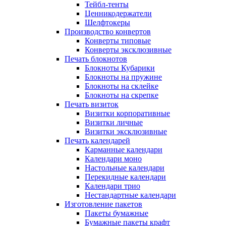
Тейбл-тенты
Ценникодержатели
Шелфтокеры
Производство конвертов
Конверты типовые
Конверты эксклюзивные
Печать блокнотов
Блокноты Кубарики
Блокноты на пружине
Блокноты на склейке
Блокноты на скрепке
Печать визиток
Визитки корпоративные
Визитки личные
Визитки эксклюзивные
Печать календарей
Карманные календари
Календари моно
Настольные календари
Перекидные календари
Календари трио
Нестандартные календари
Изготовление пакетов
Пакеты бумажные
Бумажные пакеты крафт