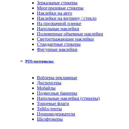
Зеркальные стикеры
Многоразовые стикеры
Наклейки на авто
Наклейки на витрину / стекло
На прозрачной пленке
Напольные наклейки
Полимерные объемные наклейки
Светоотражающие наклейки
Стандартные стикеры
Фигурные наклейки
POS-материалы:
Воблеры рекламные
Диспенсеры
Мобайлы
Подвесные баннеры
Напольные наклейки (стикеры)
Торцевые флаги
Тейбл-тенты
Ценникодержатели
Шелфтокеры