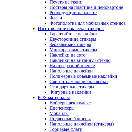
Печать на ткани
Постеры на пластике и пенокартоне
Репродукции на холсте
Флаги
Фотополотна для мобильных стендов
Изготовление наклеек, стикеров
Гарантийные наклейки
Двусторонние стикеры
Зеркальные стикеры
Многоразовые стикеры
Наклейки на авто
Наклейки на витрину / стекло
На прозрачной пленке
Напольные наклейки
Полимерные объемные наклейки
Светоотражающие наклейки
Стандартные стикеры
Фигурные наклейки
POS-материалы
Воблеры рекламные
Диспенсеры
Мобайлы
Подвесные баннеры
Напольные наклейки (стикеры)
Торцевые флаги