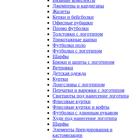
Вязаные комплекты
Джемперы и кардиганы
Жилеты
Кепки и бейсболки
Офисные рубашки
Промо футболки
Толстовки с логотипом
Трикотажные шапки
Футболки поло
Футболки с логотипом
Шарфы
Брюки и шорты с логотипом
Ветровки
Детская одежда
Куртки
Лонгсливы с логотипом
Перчатки и варежки с логотипом
Свитшоты под нанесение логотипа
Флисовые куртки
Флисовые куртки и кофты
Футболки с длинным рукавом
Худи под нанесение логотипа
Шарфы
Элементы брендирования и
кастомизации