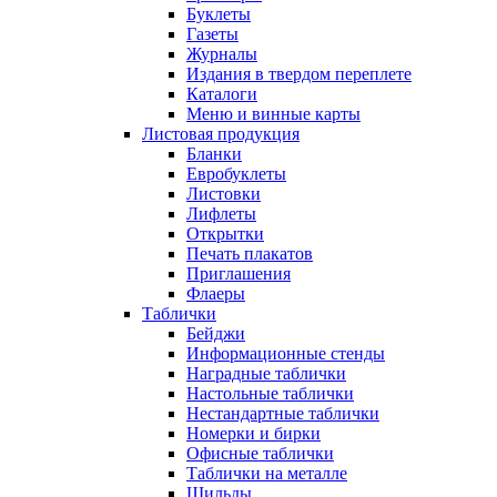
Буклеты
Газеты
Журналы
Издания в твердом переплете
Каталоги
Меню и винные карты
Листовая продукция
Бланки
Евробуклеты
Листовки
Лифлеты
Открытки
Печать плакатов
Приглашения
Флаеры
Таблички
Бейджи
Информационные стенды
Наградные таблички
Настольные таблички
Нестандартные таблички
Номерки и бирки
Офисные таблички
Таблички на металле
Шильды