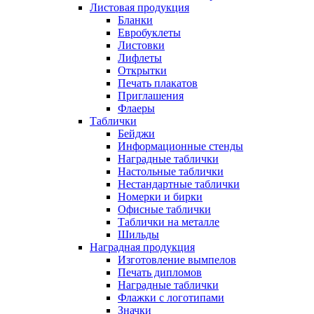
Листовая продукция
Бланки
Евробуклеты
Листовки
Лифлеты
Открытки
Печать плакатов
Приглашения
Флаеры
Таблички
Бейджи
Информационные стенды
Наградные таблички
Настольные таблички
Нестандартные таблички
Номерки и бирки
Офисные таблички
Таблички на металле
Шильды
Наградная продукция
Изготовление вымпелов
Печать дипломов
Наградные таблички
Флажки с логотипами
Значки