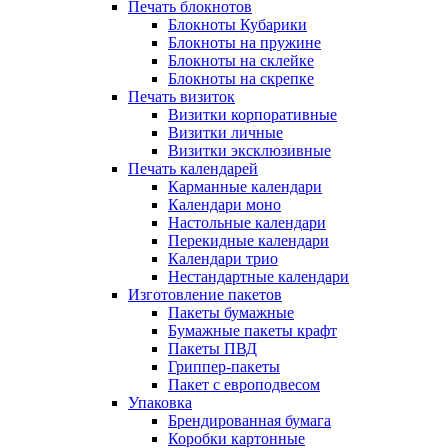
Печать блокнотов
Блокноты Кубарики
Блокноты на пружине
Блокноты на склейке
Блокноты на скрепке
Печать визиток
Визитки корпоративные
Визитки личные
Визитки эксклюзивные
Печать календарей
Карманные календари
Календари моно
Настольные календари
Перекидные календари
Календари трио
Нестандартные календари
Изготовление пакетов
Пакеты бумажные
Бумажные пакеты крафт
Пакеты ПВД
Гриппер-пакеты
Пакет с европодвесом
Упаковка
Брендированная бумага
Коробки картонные