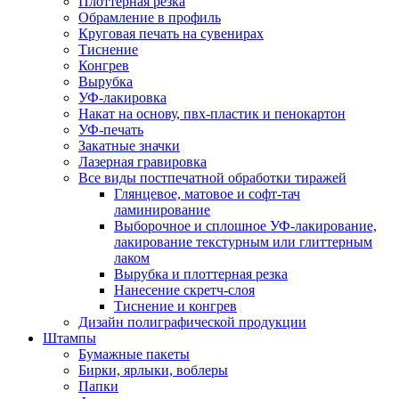
Плоттерная резка
Обрамление в профиль
Круговая печать на сувенирах
Тиснение
Конгрев
Вырубка
УФ-лакировка
Накат на основу, пвх-пластик и пенокартон
УФ-печать
Закатные значки
Лазерная гравировка
Все виды постпечатной обработки тиражей
Глянцевое, матовое и софт-тач
ламинирование
Выборочное и сплошное УФ-лакирование,
лакирование текстурным или глиттерным
лаком
Вырубка и плоттерная резка
Нанесение скретч-слоя
Тиснение и конгрев
Дизайн полиграфической продукции
Штампы
Бумажные пакеты
Бирки, ярлыки, воблеры
Папки