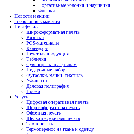
Портативные колонки и наушники
Флешки
Новости и акции
Требования к макетам
Портфолио
Широкоформатная печать
Визитки
POS-материалы
Календари
Печатная продукция
Таблички
Сувениры к праздникам
Подарочные наборы
Футболки, майки, текстиль
УФ-печать
Деловая полиграфия
Промо
Услуги
Цифровая оперативная печать
Широкоформатная печать
Офсетная печать
Шелкотрафаретная печать
Тампопечать
Термоперенос на ткань и одежду