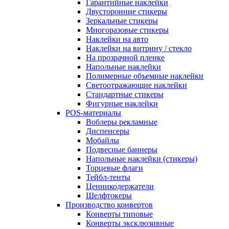
Гарантийные наклейки
Двусторонние стикеры
Зеркальные стикеры
Многоразовые стикеры
Наклейки на авто
Наклейки на витрину / стекло
На прозрачной пленке
Напольные наклейки
Полимерные объемные наклейки
Светоотражающие наклейки
Стандартные стикеры
Фигурные наклейки
POS-материалы
Воблеры рекламные
Диспенсеры
Мобайлы
Подвесные баннеры
Напольные наклейки (стикеры)
Торцевые флаги
Тейбл-тенты
Ценникодержатели
Шелфтокеры
Производство конвертов
Конверты типовые
Конверты эксклюзивные