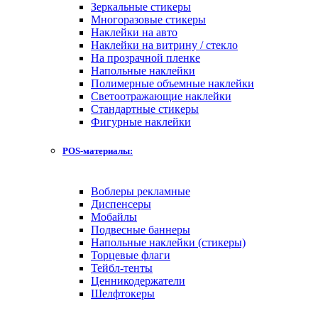
Зеркальные стикеры
Многоразовые стикеры
Наклейки на авто
Наклейки на витрину / стекло
На прозрачной пленке
Напольные наклейки
Полимерные объемные наклейки
Светоотражающие наклейки
Стандартные стикеры
Фигурные наклейки
POS-материалы:
Воблеры рекламные
Диспенсеры
Мобайлы
Подвесные баннеры
Напольные наклейки (стикеры)
Торцевые флаги
Тейбл-тенты
Ценникодержатели
Шелфтокеры