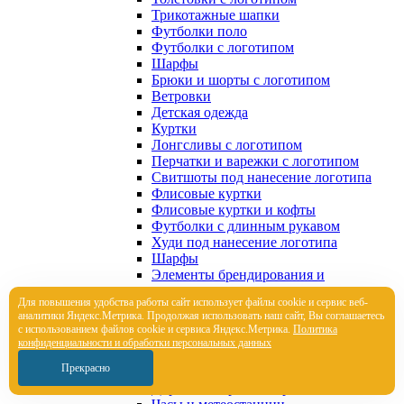
Трикотажные шапки
Футболки поло
Футболки с логотипом
Шарфы
Брюки и шорты с логотипом
Ветровки
Детская одежда
Куртки
Лонгсливы с логотипом
Перчатки и варежки с логотипом
Свитшоты под нанесение логотипа
Флисовые куртки
Флисовые куртки и кофты
Футболки с длинным рукавом
Худи под нанесение логотипа
Шарфы
Элементы брендирования и
кастомизации
Для повышения удобства работы сайт использует файлы cookie и сервис веб-
Элементы брендирования и
аналитики Яндекс.Метрика. Продолжая использовать наш сайт, Вы соглашаетесь
кастомизации
с использованием файлов cookie и сервиса Яндекс.Метрика.
Политика
Корпоративные подарки
конфиденциальности и обработки персональных данных
Настольные аксессуары
Прекрасно
Папки, портфели
Дорожные органайзеры