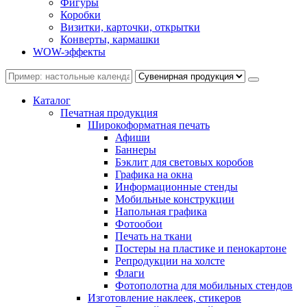
Фигуры
Коробки
Визитки, карточки, открытки
Конверты, кармашки
WOW-эффекты
Каталог
Печатная продукция
Широкоформатная печать
Афиши
Баннеры
Бэклит для световых коробов
Графика на окна
Информационные стенды
Мобильные конструкции
Напольная графика
Фотообои
Печать на ткани
Постеры на пластике и пенокартоне
Репродукции на холсте
Флаги
Фотополотна для мобильных стендов
Изготовление наклеек, стикеров