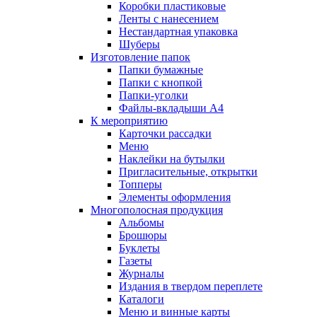
Коробки пластиковые
Ленты с нанесением
Нестандартная упаковка
Шуберы
Изготовление папок
Папки бумажные
Папки с кнопкой
Папки-уголки
Файлы-вкладыши А4
К мероприятию
Карточки рассадки
Меню
Наклейки на бутылки
Пригласительные, открытки
Топперы
Элементы оформления
Многополосная продукция
Альбомы
Брошюры
Буклеты
Газеты
Журналы
Издания в твердом переплете
Каталоги
Меню и винные карты