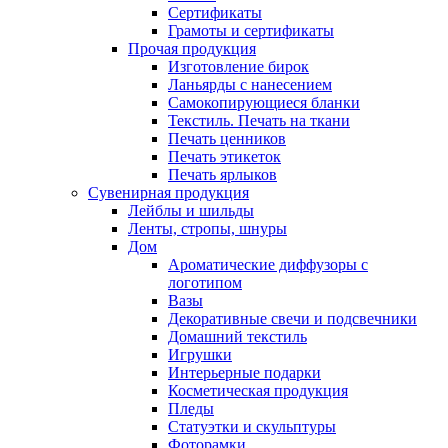
Сертификаты
Грамоты и сертификаты
Прочая продукция
Изготовление бирок
Ланьярды с нанесением
Самокопирующиеся бланки
Текстиль. Печать на ткани
Печать ценников
Печать этикеток
Печать ярлыков
Сувенирная продукция
Лейблы и шильды
Ленты, стропы, шнуры
Дом
Ароматические диффузоры с
логотипом
Вазы
Декоративные свечи и подсвечники
Домашний текстиль
Игрушки
Интерьерные подарки
Косметическая продукция
Пледы
Статуэтки и скульптуры
Фоторамки