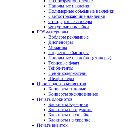
На прозрачной пленке
Напольные наклейки
Полимерные объемные наклейки
Светоотражающие наклейки
Стандартные стикеры
Фигурные наклейки
POS-материалы
Воблеры рекламные
Диспенсеры
Мобайлы
Подвесные баннеры
Напольные наклейки (стикеры)
Торцевые флаги
Тейбл-тенты
Ценникодержатели
Шелфтокеры
Производство конвертов
Конверты типовые
Конверты эксклюзивные
Печать блокнотов
Блокноты Кубарики
Блокноты на пружине
Блокноты на склейке
Блокноты на скрепке
Печать визиток