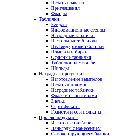
Печать плакатов
Приглашения
Флаеры
Таблички
Бейджи
Информационные стенды
Наградные таблички
Настольные таблички
Нестандартные таблички
Номерки и бирки
Офисные таблички
Таблички на металле
Шильды
Наградная продукция
Изготовление вымпелов
Печать дипломов
Наградные таблички
Флажки с логотипами
Значки
Сертификаты
Грамоты и сертификаты
Прочая продукция
Изготовление бирок
Ланьярды с нанесением
Самокопирующиеся бланки