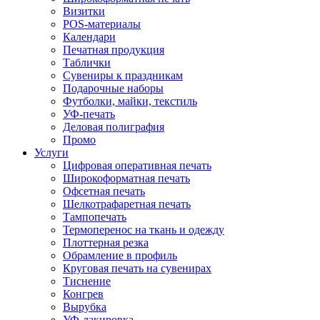
Визитки
POS-материалы
Календари
Печатная продукция
Таблички
Сувениры к праздникам
Подарочные наборы
Футболки, майки, текстиль
УФ-печать
Деловая полиграфия
Промо
Услуги
Цифровая оперативная печать
Широкоформатная печать
Офсетная печать
Шелкотрафаретная печать
Тампопечать
Термоперенос на ткань и одежду
Плоттерная резка
Обрамление в профиль
Круговая печать на сувенирах
Тиснение
Конгрев
Вырубка
УФ-лакировка