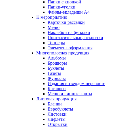
Папки с кнопкой
Папки-уголки
Файлы-вкладыши А4
К мероприятию
Карточки рассадки
Меню
Наклейки на бутылки
Пригласительные, открытки
Топперы
Элементы оформления
Многополосная продукция
Альбомы
Брошюры
Буклеты
Газеты
Журналы
Издания в твердом переплете
Каталоги
Меню и винные карты
Листовая продукция
Бланки
Евробуклеты
Листовки
Лифлеты
Открытки