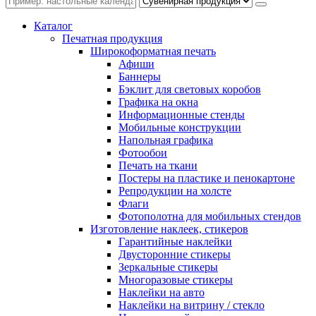
Каталог
Печатная продукция
Широкоформатная печать
Афиши
Баннеры
Бэклит для световых коробов
Графика на окна
Информационные стенды
Мобильные конструкции
Напольная графика
Фотообои
Печать на ткани
Постеры на пластике и пенокартоне
Репродукции на холсте
Флаги
Фотополотна для мобильных стендов
Изготовление наклеек, стикеров
Гарантийные наклейки
Двусторонние стикеры
Зеркальные стикеры
Многоразовые стикеры
Наклейки на авто
Наклейки на витрину / стекло