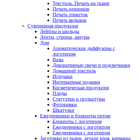
Текстиль. Печать на ткани
Печать ценников
Печать этикеток
Печать ярлыков
Сувенирная продукция
Лейблы и шильды
Ленты, стропы, шнуры
Дом
Ароматические диффузоры с
логотипом
Вазы
Декоративные свечи и подсвечники
Домашний текстиль
Игрушки
Интерьерные подарки
Косметическая продукция
Пледы
Статуэтки и скульптуры
Фоторамки
Шкатулки
Ежедневники и блокноты оптом
Блокноты с логотипом
Ежедневники с логотипом
Ежедневники с логотипом
Заготовки из ткани, детали кроя, карманы