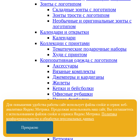
Зонты с логотипом
Складные зонты с логотипом
Зонты трости с логотипом
Необычные и оригинальные зонты с
логотипом
Календари и открытки
Календари
Коллекции с принтами
Тематические подарочные наборы
Худи с принтом
Корпоративная одежда с логотипом
Аксессуары
Вязаные комплекты
Джемперы и кардиганы
Жилеты
Кепки и бейсболки
Офисные рубашки
Промо футболки
Для повышения удобства работы сайт использует файлы cookie и сервис веб-
Толстовки с логотипом
аналитики Яндекс.Метрика. Продолжая использовать наш сайт, Вы соглашаетесь
Трикотажные шапки
с использованием файлов cookie и сервиса Яндекс.Метрика.
Политика
Футболки поло
конфиденциальности и обработки персональных данных
Футболки с логотипом
Шарфы
Прекрасно
Брюки и шорты с логотипом
Ветровки