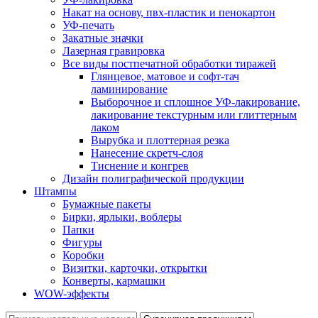
Накат на основу, пвх-пластик и пенокартон
УФ-печать
Закатные значки
Лазерная гравировка
Все виды постпечатной обработки тиражей
Глянцевое, матовое и софт-тач
ламинирование
Выборочное и сплошное УФ-лакирование,
лакирование текстурным или глиттерным
лаком
Вырубка и плоттерная резка
Нанесение скретч-слоя
Тиснение и конгрев
Дизайн полиграфической продукции
Штампы
Бумажные пакеты
Бирки, ярлыки, воблеры
Папки
Фигуры
Коробки
Визитки, карточки, открытки
Конверты, кармашки
WOW-эффекты