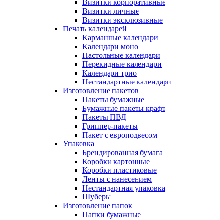
Визитки корпоративные
Визитки личные
Визитки эксклюзивные
Печать календарей
Карманные календари
Календари моно
Настольные календари
Перекидные календари
Календари трио
Нестандартные календари
Изготовление пакетов
Пакеты бумажные
Бумажные пакеты крафт
Пакеты ПВД
Гриппер-пакеты
Пакет с европодвесом
Упаковка
Брендированная бумага
Коробки картонные
Коробки пластиковые
Ленты с нанесением
Нестандартная упаковка
Шуберы
Изготовление папок
Папки бумажные