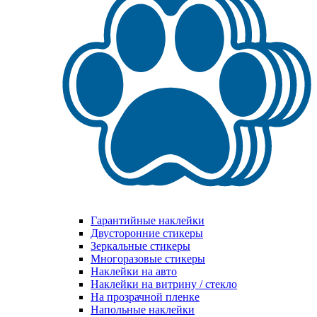
Гарантийные наклейки
Двусторонние стикеры
Зеркальные стикеры
Многоразовые стикеры
Наклейки на авто
Наклейки на витрину / стекло
На прозрачной пленке
Напольные наклейки