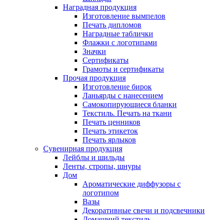
Наградная продукция
Изготовление вымпелов
Печать дипломов
Наградные таблички
Флажки с логотипами
Значки
Сертификаты
Грамоты и сертификаты
Прочая продукция
Изготовление бирок
Ланьярды с нанесением
Самокопирующиеся бланки
Текстиль. Печать на ткани
Печать ценников
Печать этикеток
Печать ярлыков
Сувенирная продукция
Лейблы и шильды
Ленты, стропы, шнуры
Дом
Ароматические диффузоры с
логотипом
Вазы
Декоративные свечи и подсвечники
Домашний текстиль