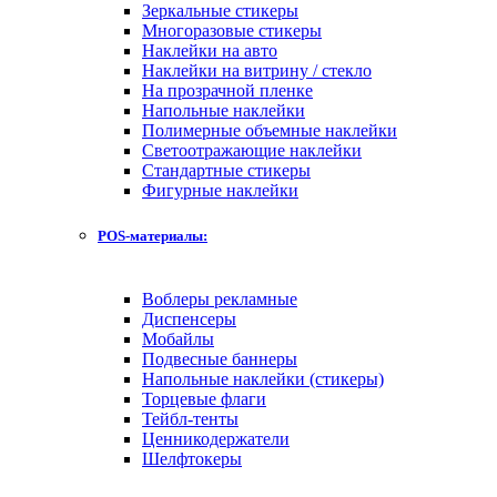
Зеркальные стикеры
Многоразовые стикеры
Наклейки на авто
Наклейки на витрину / стекло
На прозрачной пленке
Напольные наклейки
Полимерные объемные наклейки
Светоотражающие наклейки
Стандартные стикеры
Фигурные наклейки
POS-материалы:
Воблеры рекламные
Диспенсеры
Мобайлы
Подвесные баннеры
Напольные наклейки (стикеры)
Торцевые флаги
Тейбл-тенты
Ценникодержатели
Шелфтокеры