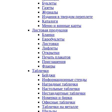
Буклеты
Газеты
Журналы
Издания в твердом переплете
Каталоги
Меню и винные карты
Листовая продукция
Бланки
Евробуклеты
Листовки
Лифлеты
Открытки
Печать плакатов
Приглашения
Флаеры
Таблички
Бейджи
Информационные стенды
Наградные таблички
Настольные таблички
Нестандартные таблички
Номерки и бирки
Офисные таблички
Таблички на металле
Шильды