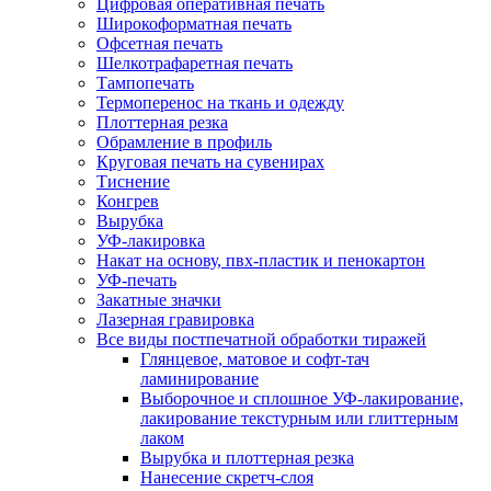
Цифровая оперативная печать
Широкоформатная печать
Офсетная печать
Шелкотрафаретная печать
Тампопечать
Термоперенос на ткань и одежду
Плоттерная резка
Обрамление в профиль
Круговая печать на сувенирах
Тиснение
Конгрев
Вырубка
УФ-лакировка
Накат на основу, пвх-пластик и пенокартон
УФ-печать
Закатные значки
Лазерная гравировка
Все виды постпечатной обработки тиражей
Глянцевое, матовое и софт-тач
ламинирование
Выборочное и сплошное УФ-лакирование,
лакирование текстурным или глиттерным
лаком
Вырубка и плоттерная резка
Нанесение скретч-слоя