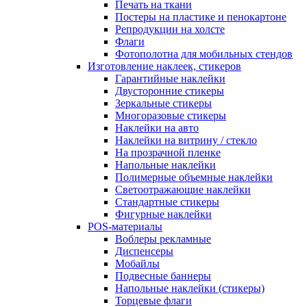
Печать на ткани
Постеры на пластике и пенокартоне
Репродукции на холсте
Флаги
Фотополотна для мобильных стендов
Изготовление наклеек, стикеров
Гарантийные наклейки
Двусторонние стикеры
Зеркальные стикеры
Многоразовые стикеры
Наклейки на авто
Наклейки на витрину / стекло
На прозрачной пленке
Напольные наклейки
Полимерные объемные наклейки
Светоотражающие наклейки
Стандартные стикеры
Фигурные наклейки
POS-материалы
Воблеры рекламные
Диспенсеры
Мобайлы
Подвесные баннеры
Напольные наклейки (стикеры)
Торцевые флаги