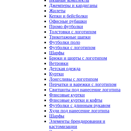
Вязаные комплекты
Джемперы и кардиганы
Жилеты
Кепки и бейсболки
Офисные рубашки
Промо футболки
Толстовки с логотипом
Трикотажные шапки
Футболки поло
Футболки с логотипом
Шарфы
Брюки и шорты с логотипом
Ветровки
Детская одежда
Куртки
Лонгсливы с логотипом
Перчатки и варежки с логотипом
Свитшоты под нанесение логотипа
Флисовые куртки
Флисовые куртки и кофты
Футболки с длинным рукавом
Худи под нанесение логотипа
Шарфы
Элементы брендирования и
кастомизации