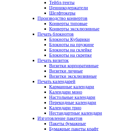
Тейбл-тенты
Ценникодержатели
Шелфтокеры
Производство конвертов
Конверты типовые
Конверты эксклюзивные
Печать блокнотов
Блокноты Кубарики
Блокноты на пружине
Блокноты на склейке
Блокноты на скрепке
Печать визиток
Визитки корпоративные
Визитки личные
Визитки эксклюзивные
Печать календарей
Карманные календари
Календари моно
Настольные календари
Перекидные календари
Календари трио
Нестандартные календари
Изготовление пакетов
Пакеты бумажные
Бумажные пакеты крафт