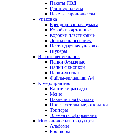
Пакеты ПВД
Гриппер-пакеты
Пакет с европодвесом
Упаковка
Брендированная бумага
Коробки картонные
Коробки пластиковые
Ленты с нанесением
Нестандартная упаковка
Шуберы
Изготовление папок
Папки бумажные
Папки с кнопкой
Папки-уголки
Файлы-вкладыши А4
К мероприятию
Карточки рассадки
Меню
Наклейки на бутылки
Пригласительные, открытки
Топперы
Элементы оформления
Многополосная продукция
Альбомы
Брошюры