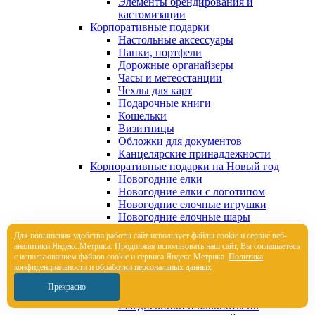
Элементы брендирования и
кастомизации
Корпоративные подарки
Настольные аксессуары
Папки, портфели
Дорожные органайзеры
Часы и метеостанции
Чехлы для карт
Подарочные книги
Кошельки
Визитницы
Обложки для документов
Канцелярские принадлежности
Корпоративные подарки на Новый год
Новогодние елки
Новогодние елки с логотипом
Новогодние елочные игрушки
Новогодние елочные шары
Новогодние подушки и пледы
Для повышения удобства работы сайт использует файлы cookie и сервис веб-
Новогодние чехлы для шампанского
аналитики Яндекс.Метрика. Продолжая использовать наш сайт, Вы соглашаетесь
Новогодняя вязаная одежда
с использованием файлов cookie и сервиса Яндекс.Метрика.
Политика
Оригинальные календари
конфиденциальности и обработки персональных данных
Мерч на заказ
Прекрасно
Вязаный трикотаж на заказ
Ежедневники и блокноты по