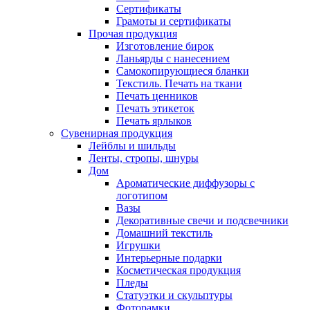
Сертификаты
Грамоты и сертификаты
Прочая продукция
Изготовление бирок
Ланьярды с нанесением
Самокопирующиеся бланки
Текстиль. Печать на ткани
Печать ценников
Печать этикеток
Печать ярлыков
Сувенирная продукция
Лейблы и шильды
Ленты, стропы, шнуры
Дом
Ароматические диффузоры с
логотипом
Вазы
Декоративные свечи и подсвечники
Домашний текстиль
Игрушки
Интерьерные подарки
Косметическая продукция
Пледы
Статуэтки и скульптуры
Фоторамки