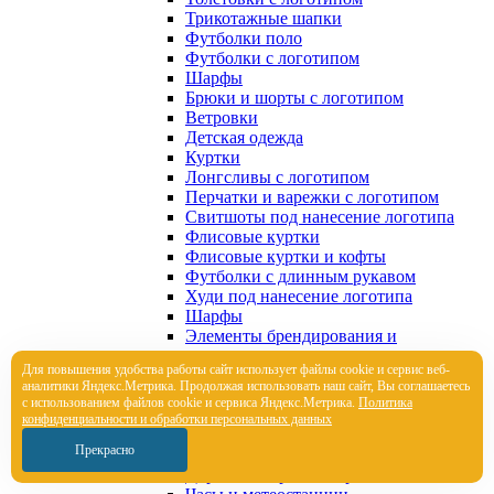
Трикотажные шапки
Футболки поло
Футболки с логотипом
Шарфы
Брюки и шорты с логотипом
Ветровки
Детская одежда
Куртки
Лонгсливы с логотипом
Перчатки и варежки с логотипом
Свитшоты под нанесение логотипа
Флисовые куртки
Флисовые куртки и кофты
Футболки с длинным рукавом
Худи под нанесение логотипа
Шарфы
Элементы брендирования и
кастомизации
Для повышения удобства работы сайт использует файлы cookie и сервис веб-
Элементы брендирования и
аналитики Яндекс.Метрика. Продолжая использовать наш сайт, Вы соглашаетесь
кастомизации
с использованием файлов cookie и сервиса Яндекс.Метрика.
Политика
Корпоративные подарки
конфиденциальности и обработки персональных данных
Настольные аксессуары
Прекрасно
Папки, портфели
Дорожные органайзеры