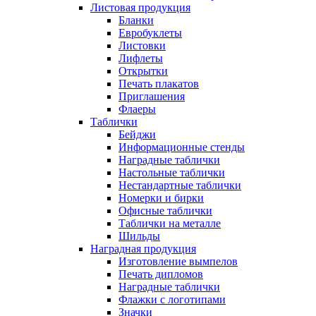
Листовая продукция
Бланки
Евробуклеты
Листовки
Лифлеты
Открытки
Печать плакатов
Приглашения
Флаеры
Таблички
Бейджи
Информационные стенды
Наградные таблички
Настольные таблички
Нестандартные таблички
Номерки и бирки
Офисные таблички
Таблички на металле
Шильды
Наградная продукция
Изготовление вымпелов
Печать дипломов
Наградные таблички
Флажки с логотипами
Значки