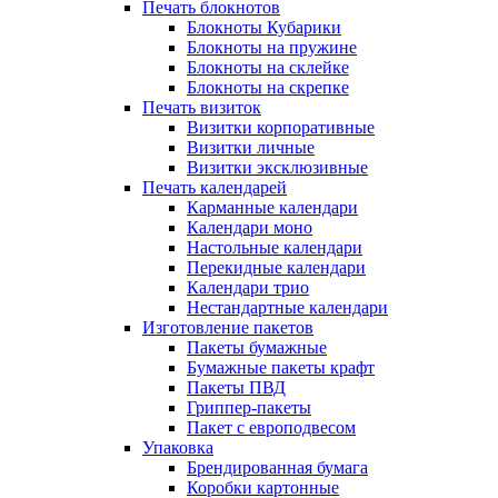
Печать блокнотов
Блокноты Кубарики
Блокноты на пружине
Блокноты на склейке
Блокноты на скрепке
Печать визиток
Визитки корпоративные
Визитки личные
Визитки эксклюзивные
Печать календарей
Карманные календари
Календари моно
Настольные календари
Перекидные календари
Календари трио
Нестандартные календари
Изготовление пакетов
Пакеты бумажные
Бумажные пакеты крафт
Пакеты ПВД
Гриппер-пакеты
Пакет с европодвесом
Упаковка
Брендированная бумага
Коробки картонные