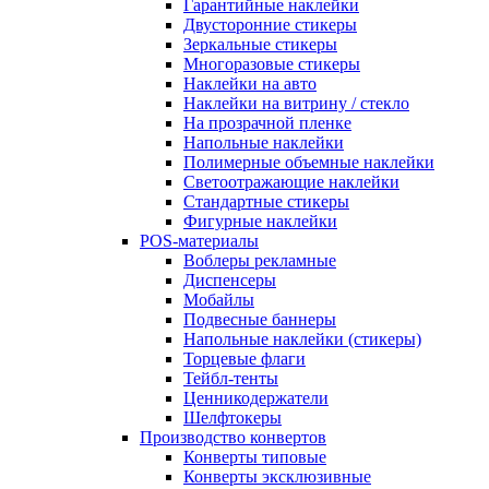
Гарантийные наклейки
Двусторонние стикеры
Зеркальные стикеры
Многоразовые стикеры
Наклейки на авто
Наклейки на витрину / стекло
На прозрачной пленке
Напольные наклейки
Полимерные объемные наклейки
Светоотражающие наклейки
Стандартные стикеры
Фигурные наклейки
POS-материалы
Воблеры рекламные
Диспенсеры
Мобайлы
Подвесные баннеры
Напольные наклейки (стикеры)
Торцевые флаги
Тейбл-тенты
Ценникодержатели
Шелфтокеры
Производство конвертов
Конверты типовые
Конверты эксклюзивные