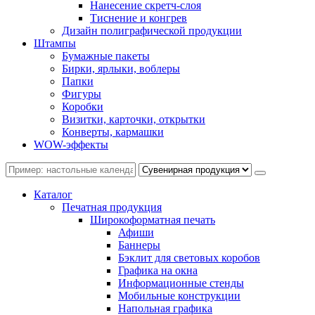
Нанесение скретч-слоя
Тиснение и конгрев
Дизайн полиграфической продукции
Штампы
Бумажные пакеты
Бирки, ярлыки, воблеры
Папки
Фигуры
Коробки
Визитки, карточки, открытки
Конверты, кармашки
WOW-эффекты
Каталог
Печатная продукция
Широкоформатная печать
Афиши
Баннеры
Бэклит для световых коробов
Графика на окна
Информационные стенды
Мобильные конструкции
Напольная графика