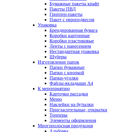
Бумажные пакеты крафт
Пакеты ПВД
Гриппер-пакеты
Пакет с европодвесом
Упаковка
Брендированная бумага
Коробки картонные
Коробки пластиковые
Ленты с нанесением
Нестандартная упаковка
Шуберы
Изготовление папок
Папки бумажные
Папки с кнопкой
Папки-уголки
Файлы-вкладыши А4
К мероприятию
Карточки рассадки
Меню
Наклейки на бутылки
Пригласительные, открытки
Топперы
Элементы оформления
Многополосная продукция
Альбомы