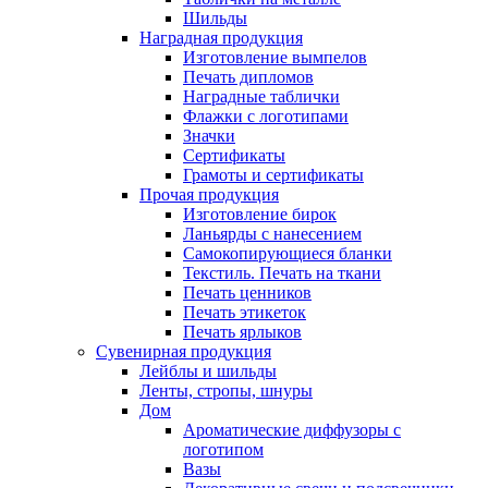
Шильды
Наградная продукция
Изготовление вымпелов
Печать дипломов
Наградные таблички
Флажки с логотипами
Значки
Сертификаты
Грамоты и сертификаты
Прочая продукция
Изготовление бирок
Ланьярды с нанесением
Самокопирующиеся бланки
Текстиль. Печать на ткани
Печать ценников
Печать этикеток
Печать ярлыков
Сувенирная продукция
Лейблы и шильды
Ленты, стропы, шнуры
Дом
Ароматические диффузоры с
логотипом
Вазы