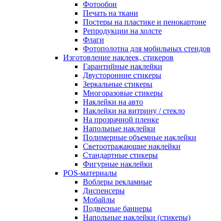
Фотообои
Печать на ткани
Постеры на пластике и пенокартоне
Репродукции на холсте
Флаги
Фотополотна для мобильных стендов
Изготовление наклеек, стикеров
Гарантийные наклейки
Двусторонние стикеры
Зеркальные стикеры
Многоразовые стикеры
Наклейки на авто
Наклейки на витрину / стекло
На прозрачной пленке
Напольные наклейки
Полимерные объемные наклейки
Светоотражающие наклейки
Стандартные стикеры
Фигурные наклейки
POS-материалы
Воблеры рекламные
Диспенсеры
Мобайлы
Подвесные баннеры
Напольные наклейки (стикеры)