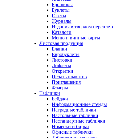
Брошюры
Буклеты
Газеты
Журналы
Издания в твердом переплете
Каталоги
Меню и винные карты
Листовая продукция
Бланки
Евробуклеты
Листовки
Лифлеты
Открытки
Печать плакатов
Приглашения
Флаеры
Таблички
Бейджи
Информационные стенды
Наградные таблички
Настольные таблички
Нестандартные таблички
Номерки и бирки
Офисные таблички
Таблички на металле