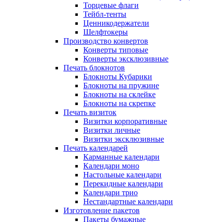
Торцевые флаги
Тейбл-тенты
Ценникодержатели
Шелфтокеры
Производство конвертов
Конверты типовые
Конверты эксклюзивные
Печать блокнотов
Блокноты Кубарики
Блокноты на пружине
Блокноты на склейке
Блокноты на скрепке
Печать визиток
Визитки корпоративные
Визитки личные
Визитки эксклюзивные
Печать календарей
Карманные календари
Календари моно
Настольные календари
Перекидные календари
Календари трио
Нестандартные календари
Изготовление пакетов
Пакеты бумажные