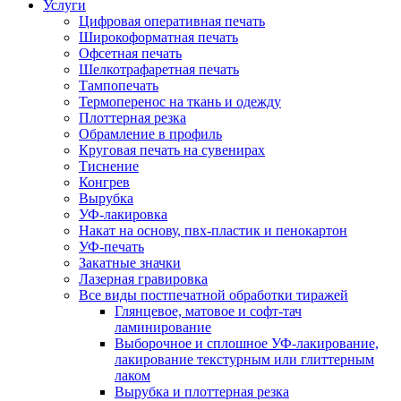
Услуги
Цифровая оперативная печать
Широкоформатная печать
Офсетная печать
Шелкотрафаретная печать
Тампопечать
Термоперенос на ткань и одежду
Плоттерная резка
Обрамление в профиль
Круговая печать на сувенирах
Тиснение
Конгрев
Вырубка
УФ-лакировка
Накат на основу, пвх-пластик и пенокартон
УФ-печать
Закатные значки
Лазерная гравировка
Все виды постпечатной обработки тиражей
Глянцевое, матовое и софт-тач
ламинирование
Выборочное и сплошное УФ-лакирование,
лакирование текстурным или глиттерным
лаком
Вырубка и плоттерная резка