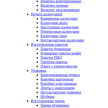
Визитки корпоративные
Визитки личные
Визитки эксклюзивные
Печать календарей
Карманные календари
Календари моно
Настольные календари
Перекидные календари
Календари трио
Нестандартные календари
Изготовление пакетов
Пакеты бумажные
Бумажные пакеты крафт
Пакеты ПВД
Гриппер-пакеты
Пакет с европодвесом
Упаковка
Брендированная бумага
Коробки картонные
Коробки пластиковые
Ленты с нанесением
Нестандартная упаковка
Шуберы
Изготовление папок
Папки бумажные