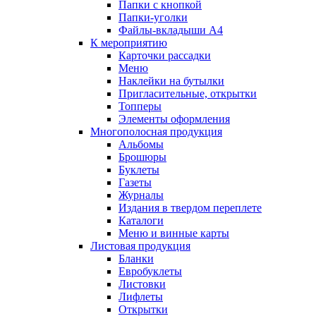
Папки с кнопкой
Папки-уголки
Файлы-вкладыши А4
К мероприятию
Карточки рассадки
Меню
Наклейки на бутылки
Пригласительные, открытки
Топперы
Элементы оформления
Многополосная продукция
Альбомы
Брошюры
Буклеты
Газеты
Журналы
Издания в твердом переплете
Каталоги
Меню и винные карты
Листовая продукция
Бланки
Евробуклеты
Листовки
Лифлеты
Открытки