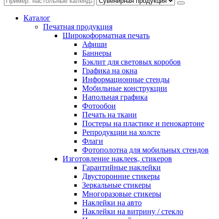
Каталог
Печатная продукция
Широкоформатная печать
Афиши
Баннеры
Бэклит для световых коробов
Графика на окна
Информационные стенды
Мобильные конструкции
Напольная графика
Фотообои
Печать на ткани
Постеры на пластике и пенокартоне
Репродукции на холсте
Флаги
Фотополотна для мобильных стендов
Изготовление наклеек, стикеров
Гарантийные наклейки
Двусторонние стикеры
Зеркальные стикеры
Многоразовые стикеры
Наклейки на авто
Наклейки на витрину / стекло