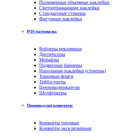
Полимерные объемные наклейки
Светоотражающие наклейки
Стандартные стикеры
Фигурные наклейки
POS-материалы:
Воблеры рекламные
Диспенсеры
Мобайлы
Подвесные баннеры
Напольные наклейки (стикеры)
Торцевые флаги
Тейбл-тенты
Ценникодержатели
Шелфтокеры
Производство конвертов:
Конверты типовые
Конверты эксклюзивные