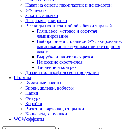
Накат на основу, пвх-пластик и пенокартон
УФ-печать
Закатные значки
Лазерная гравировка
Все виды постпечатной обработки тиражей
Глянцевое, матовое и софт-тач
ламинирование
Выборочное и сплошное УФ-лакирование,
лакирование текстурным или глиттерным
лаком
Вырубка и плоттерная резка
Нанесение скретч-слоя
Тиснение и конгрев
Дизайн полиграфической продукции
Штампы
Бумажные пакеты
Бирки, ярлыки, воблеры
Папки
Фигуры
Коробки
Визитки, карточки, открытки
Конверты, кармашки
WOW-эффекты