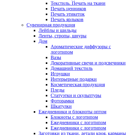
Текстиль. Печать на ткани
Печать ценников
Печать этикеток
Печать ярлыков
Сувенирная продукция
Лейблы и шильды
Ленты, стропы, шнуры
Дом
Ароматические диффузоры с
логотипом
Вазы
Декоративные свечи и подсвечники
Домашний текстиль
Игрушки
Интерьерные подарки
Косметическая продукция
Пледы
Статуэтки и скульптуры
Фоторамки
Шкатулки
Ежедневники и блокноты оптом
Блокноты с логотипом
Ежедневники с логотипом
Ежедневники с логотипом
Заготовки из ткани, детали кроя, карманы