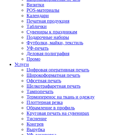
Визитки
POS-материалы
Календари
Печатная продукция
Таблички
Сувениры к праздникам
Подарочные наборы
Футболки, майки, текстиль
УФ-печать
Деловая полиграфия
Промо
Услуги
Цифровая оперативная печать
Широкоформатная печать
Офсетная печать
Шелкотрафаретная печать
Тампопечать
Термоперенос на ткань и одежду
Плоттерная резка
Обрамление в профиль
Круговая печать на сувенирах
Тиснение
Конгрев
Вырубка
УФ-лакировка