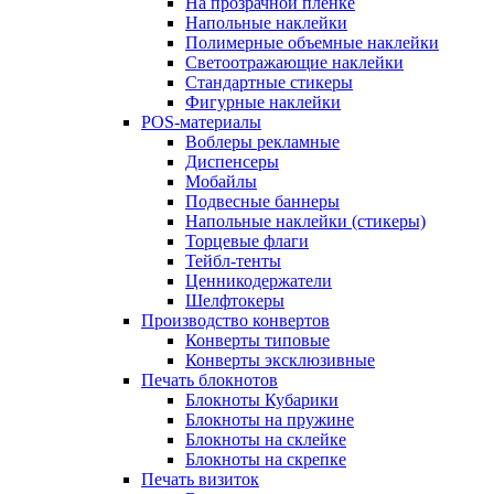
На прозрачной пленке
Напольные наклейки
Полимерные объемные наклейки
Светоотражающие наклейки
Стандартные стикеры
Фигурные наклейки
POS-материалы
Воблеры рекламные
Диспенсеры
Мобайлы
Подвесные баннеры
Напольные наклейки (стикеры)
Торцевые флаги
Тейбл-тенты
Ценникодержатели
Шелфтокеры
Производство конвертов
Конверты типовые
Конверты эксклюзивные
Печать блокнотов
Блокноты Кубарики
Блокноты на пружине
Блокноты на склейке
Блокноты на скрепке
Печать визиток