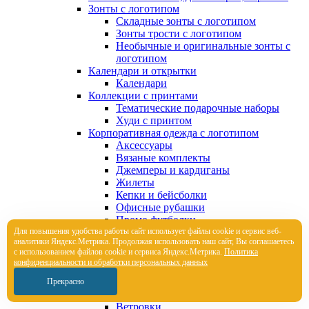
Зонты с логотипом
Складные зонты с логотипом
Зонты трости с логотипом
Необычные и оригинальные зонты с
логотипом
Календари и открытки
Календари
Коллекции с принтами
Тематические подарочные наборы
Худи с принтом
Корпоративная одежда с логотипом
Аксессуары
Вязаные комплекты
Джемперы и кардиганы
Жилеты
Кепки и бейсболки
Офисные рубашки
Промо футболки
Для повышения удобства работы сайт использует файлы cookie и сервис веб-
Толстовки с логотипом
аналитики Яндекс.Метрика. Продолжая использовать наш сайт, Вы соглашаетесь
Трикотажные шапки
с использованием файлов cookie и сервиса Яндекс.Метрика.
Политика
Футболки поло
конфиденциальности и обработки персональных данных
Футболки с логотипом
Шарфы
Прекрасно
Брюки и шорты с логотипом
Ветровки