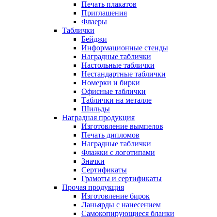
Печать плакатов
Приглашения
Флаеры
Таблички
Бейджи
Информационные стенды
Наградные таблички
Настольные таблички
Нестандартные таблички
Номерки и бирки
Офисные таблички
Таблички на металле
Шильды
Наградная продукция
Изготовление вымпелов
Печать дипломов
Наградные таблички
Флажки с логотипами
Значки
Сертификаты
Грамоты и сертификаты
Прочая продукция
Изготовление бирок
Ланьярды с нанесением
Самокопирующиеся бланки