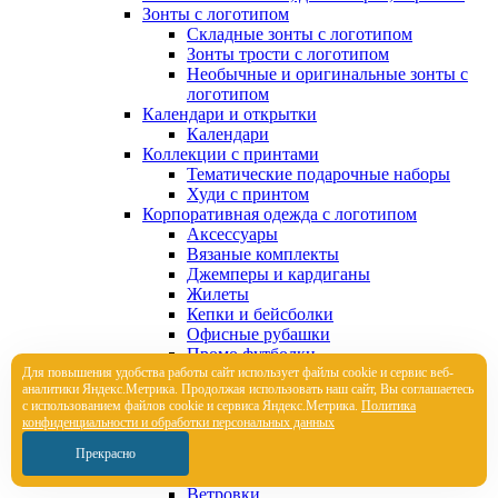
Зонты с логотипом
Складные зонты с логотипом
Зонты трости с логотипом
Необычные и оригинальные зонты с
логотипом
Календари и открытки
Календари
Коллекции с принтами
Тематические подарочные наборы
Худи с принтом
Корпоративная одежда с логотипом
Аксессуары
Вязаные комплекты
Джемперы и кардиганы
Жилеты
Кепки и бейсболки
Офисные рубашки
Промо футболки
Для повышения удобства работы сайт использует файлы cookie и сервис веб-
Толстовки с логотипом
аналитики Яндекс.Метрика. Продолжая использовать наш сайт, Вы соглашаетесь
Трикотажные шапки
с использованием файлов cookie и сервиса Яндекс.Метрика.
Политика
Футболки поло
конфиденциальности и обработки персональных данных
Футболки с логотипом
Шарфы
Прекрасно
Брюки и шорты с логотипом
Ветровки