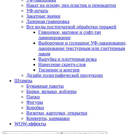
Накат на основу, пвх-пластик и пенокартон
УФ-печать
Закатные значки
Лазерная гравировка
Все виды постпечатной обработки тиражей
Глянцевое, матовое и софт-тач
ламинирование
Выборочное и сплошное УФ-лакирование,
лакирование текстурным или глиттерным
лаком
Вырубка и плоттерная резка
Нанесение скретч-слоя
Тиснение и конгрев
Дизайн полиграфической продукции
Штампы
Бумажные пакеты
Бирки, ярлыки, воблеры
Папки
Фигуры
Коробки
Визитки, карточки, открытки
Конверты, кармашки
WOW-эффекты