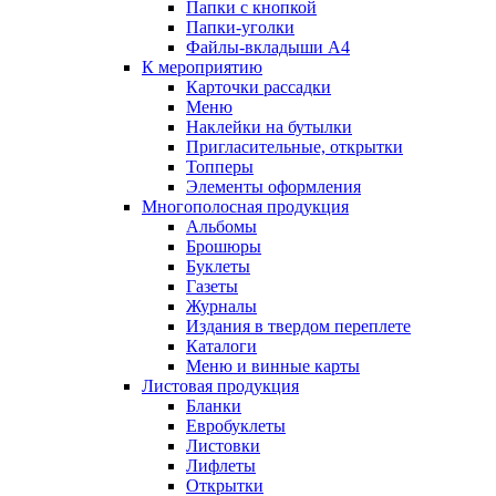
Папки с кнопкой
Папки-уголки
Файлы-вкладыши А4
К мероприятию
Карточки рассадки
Меню
Наклейки на бутылки
Пригласительные, открытки
Топперы
Элементы оформления
Многополосная продукция
Альбомы
Брошюры
Буклеты
Газеты
Журналы
Издания в твердом переплете
Каталоги
Меню и винные карты
Листовая продукция
Бланки
Евробуклеты
Листовки
Лифлеты
Открытки