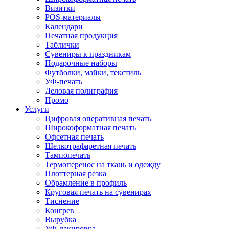
Визитки
POS-материалы
Календари
Печатная продукция
Таблички
Сувениры к праздникам
Подарочные наборы
Футболки, майки, текстиль
УФ-печать
Деловая полиграфия
Промо
Услуги
Цифровая оперативная печать
Широкоформатная печать
Офсетная печать
Шелкотрафаретная печать
Тампопечать
Термоперенос на ткань и одежду
Плоттерная резка
Обрамление в профиль
Круговая печать на сувенирах
Тиснение
Конгрев
Вырубка
УФ-лакировка