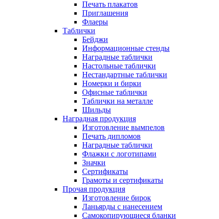
Печать плакатов
Приглашения
Флаеры
Таблички
Бейджи
Информационные стенды
Наградные таблички
Настольные таблички
Нестандартные таблички
Номерки и бирки
Офисные таблички
Таблички на металле
Шильды
Наградная продукция
Изготовление вымпелов
Печать дипломов
Наградные таблички
Флажки с логотипами
Значки
Сертификаты
Грамоты и сертификаты
Прочая продукция
Изготовление бирок
Ланьярды с нанесением
Самокопирующиеся бланки