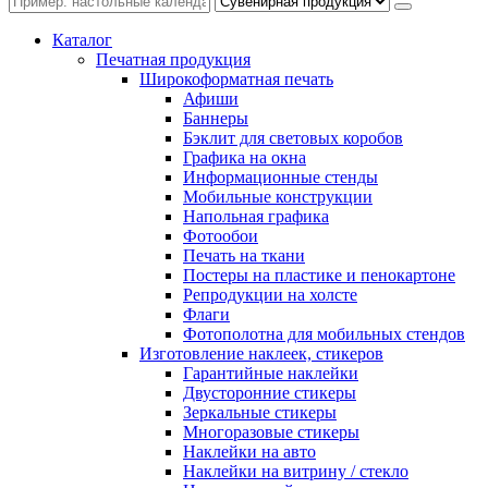
Каталог
Печатная продукция
Широкоформатная печать
Афиши
Баннеры
Бэклит для световых коробов
Графика на окна
Информационные стенды
Мобильные конструкции
Напольная графика
Фотообои
Печать на ткани
Постеры на пластике и пенокартоне
Репродукции на холсте
Флаги
Фотополотна для мобильных стендов
Изготовление наклеек, стикеров
Гарантийные наклейки
Двусторонние стикеры
Зеркальные стикеры
Многоразовые стикеры
Наклейки на авто
Наклейки на витрину / стекло