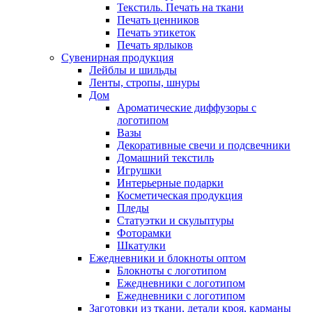
Текстиль. Печать на ткани
Печать ценников
Печать этикеток
Печать ярлыков
Сувенирная продукция
Лейблы и шильды
Ленты, стропы, шнуры
Дом
Ароматические диффузоры с
логотипом
Вазы
Декоративные свечи и подсвечники
Домашний текстиль
Игрушки
Интерьерные подарки
Косметическая продукция
Пледы
Статуэтки и скульптуры
Фоторамки
Шкатулки
Ежедневники и блокноты оптом
Блокноты с логотипом
Ежедневники с логотипом
Ежедневники с логотипом
Заготовки из ткани, детали кроя, карманы