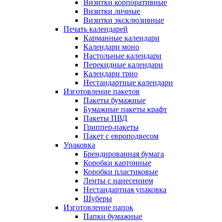
Визитки корпоративные
Визитки личные
Визитки эксклюзивные
Печать календарей
Карманные календари
Календари моно
Настольные календари
Перекидные календари
Календари трио
Нестандартные календари
Изготовление пакетов
Пакеты бумажные
Бумажные пакеты крафт
Пакеты ПВД
Гриппер-пакеты
Пакет с европодвесом
Упаковка
Брендированная бумага
Коробки картонные
Коробки пластиковые
Ленты с нанесением
Нестандартная упаковка
Шуберы
Изготовление папок
Папки бумажные