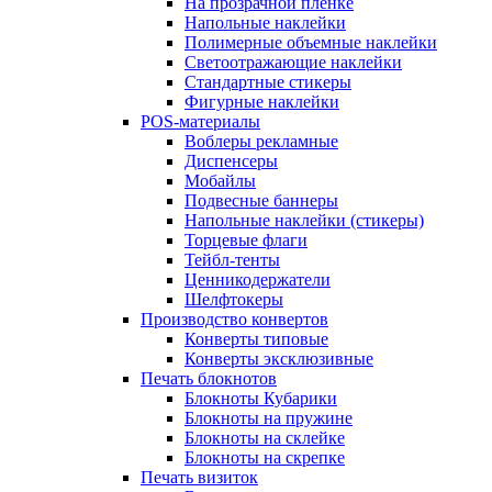
На прозрачной пленке
Напольные наклейки
Полимерные объемные наклейки
Светоотражающие наклейки
Стандартные стикеры
Фигурные наклейки
POS-материалы
Воблеры рекламные
Диспенсеры
Мобайлы
Подвесные баннеры
Напольные наклейки (стикеры)
Торцевые флаги
Тейбл-тенты
Ценникодержатели
Шелфтокеры
Производство конвертов
Конверты типовые
Конверты эксклюзивные
Печать блокнотов
Блокноты Кубарики
Блокноты на пружине
Блокноты на склейке
Блокноты на скрепке
Печать визиток