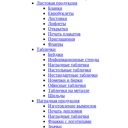
Листовая продукция
Бланки
Евробуклеты
Листовки
Лифлеты
Открытки
Печать плакатов
Приглашения
Флаеры
Таблички
Бейджи
Информационные стенды
Наградные таблички
Настольные таблички
Нестандартные таблички
Номерки и бирки
Офисные таблички
Таблички на металле
Шильды
Наградная продукция
Изготовление вымпелов
Печать дипломов
Наградные таблички
Флажки с логотипами
Значки