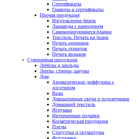
Сертификаты
Грамоты и сертификаты
Прочая продукция
Изготовление бирок
Ланьярды с нанесением
Самокопирующиеся бланки
Текстиль. Печать на ткани
Печать ценников
Печать этикеток
Печать ярлыков
Сувенирная продукция
Лейблы и шильды
Ленты, стропы, шнуры
Дом
Ароматические диффузоры с
логотипом
Вазы
Декоративные свечи и подсвечники
Домашний текстиль
Игрушки
Интерьерные подарки
Косметическая продукция
Пледы
Статуэтки и скульптуры
Фоторамки