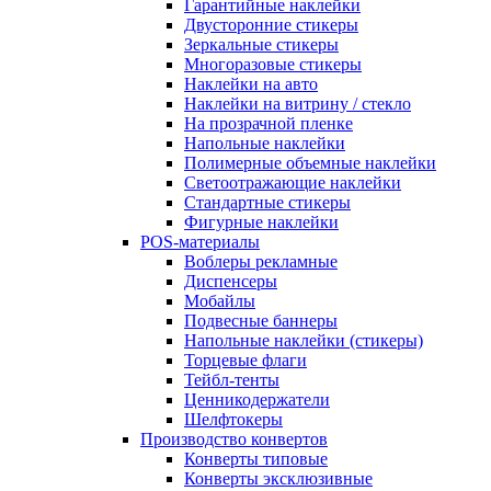
Гарантийные наклейки
Двусторонние стикеры
Зеркальные стикеры
Многоразовые стикеры
Наклейки на авто
Наклейки на витрину / стекло
На прозрачной пленке
Напольные наклейки
Полимерные объемные наклейки
Светоотражающие наклейки
Стандартные стикеры
Фигурные наклейки
POS-материалы
Воблеры рекламные
Диспенсеры
Мобайлы
Подвесные баннеры
Напольные наклейки (стикеры)
Торцевые флаги
Тейбл-тенты
Ценникодержатели
Шелфтокеры
Производство конвертов
Конверты типовые
Конверты эксклюзивные