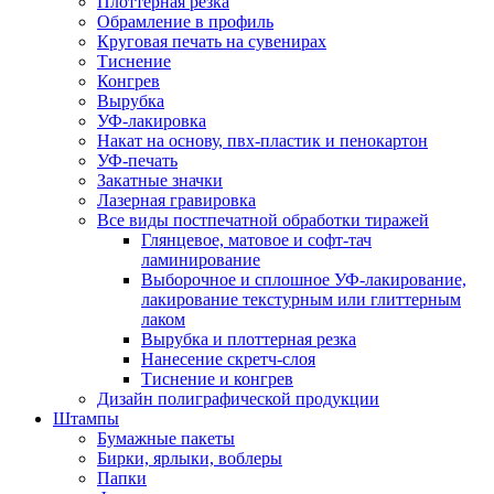
Плоттерная резка
Обрамление в профиль
Круговая печать на сувенирах
Тиснение
Конгрев
Вырубка
УФ-лакировка
Накат на основу, пвх-пластик и пенокартон
УФ-печать
Закатные значки
Лазерная гравировка
Все виды постпечатной обработки тиражей
Глянцевое, матовое и софт-тач
ламинирование
Выборочное и сплошное УФ-лакирование,
лакирование текстурным или глиттерным
лаком
Вырубка и плоттерная резка
Нанесение скретч-слоя
Тиснение и конгрев
Дизайн полиграфической продукции
Штампы
Бумажные пакеты
Бирки, ярлыки, воблеры
Папки