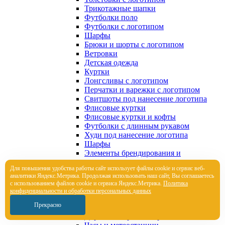
Трикотажные шапки
Футболки поло
Футболки с логотипом
Шарфы
Брюки и шорты с логотипом
Ветровки
Детская одежда
Куртки
Лонгсливы с логотипом
Перчатки и варежки с логотипом
Свитшоты под нанесение логотипа
Флисовые куртки
Флисовые куртки и кофты
Футболки с длинным рукавом
Худи под нанесение логотипа
Шарфы
Элементы брендирования и
кастомизации
Для повышения удобства работы сайт использует файлы cookie и сервис веб-
Элементы брендирования и
аналитики Яндекс.Метрика. Продолжая использовать наш сайт, Вы соглашаетесь
кастомизации
с использованием файлов cookie и сервиса Яндекс.Метрика.
Политика
Корпоративные подарки
конфиденциальности и обработки персональных данных
Настольные аксессуары
Прекрасно
Папки, портфели
Дорожные органайзеры