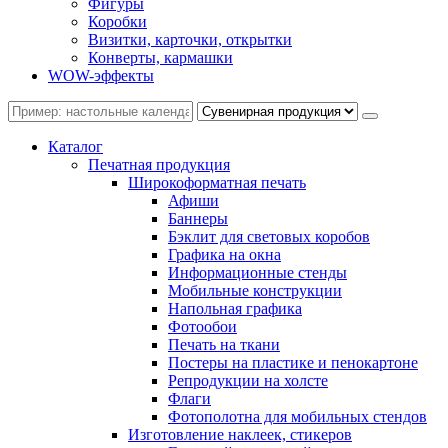
Фигуры
Коробки
Визитки, карточки, открытки
Конверты, кармашки
WOW-эффекты
Каталог
Печатная продукция
Широкоформатная печать
Афиши
Баннеры
Бэклит для световых коробов
Графика на окна
Информационные стенды
Мобильные конструкции
Напольная графика
Фотообои
Печать на ткани
Постеры на пластике и пенокартоне
Репродукции на холсте
Флаги
Фотополотна для мобильных стендов
Изготовление наклеек, стикеров