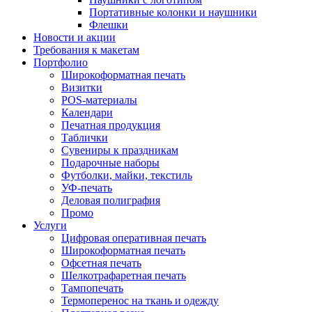
Портативные колонки и наушники
Флешки
Новости и акции
Требования к макетам
Портфолио
Широкоформатная печать
Визитки
POS-материалы
Календари
Печатная продукция
Таблички
Сувениры к праздникам
Подарочные наборы
Футболки, майки, текстиль
УФ-печать
Деловая полиграфия
Промо
Услуги
Цифровая оперативная печать
Широкоформатная печать
Офсетная печать
Шелкотрафаретная печать
Тампопечать
Термоперенос на ткань и одежду