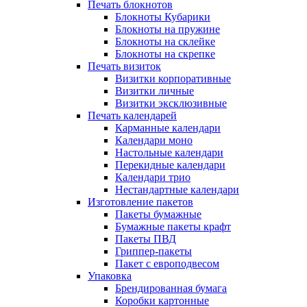
Печать блокнотов
Блокноты Кубарики
Блокноты на пружине
Блокноты на склейке
Блокноты на скрепке
Печать визиток
Визитки корпоративные
Визитки личные
Визитки эксклюзивные
Печать календарей
Карманные календари
Календари моно
Настольные календари
Перекидные календари
Календари трио
Нестандартные календари
Изготовление пакетов
Пакеты бумажные
Бумажные пакеты крафт
Пакеты ПВД
Гриппер-пакеты
Пакет с европодвесом
Упаковка
Брендированная бумага
Коробки картонные