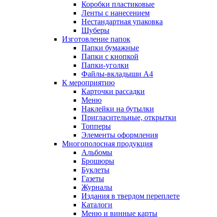
Коробки пластиковые
Ленты с нанесением
Нестандартная упаковка
Шуберы
Изготовление папок
Папки бумажные
Папки с кнопкой
Папки-уголки
Файлы-вкладыши А4
К мероприятию
Карточки рассадки
Меню
Наклейки на бутылки
Пригласительные, открытки
Топперы
Элементы оформления
Многополосная продукция
Альбомы
Брошюры
Буклеты
Газеты
Журналы
Издания в твердом переплете
Каталоги
Меню и винные карты