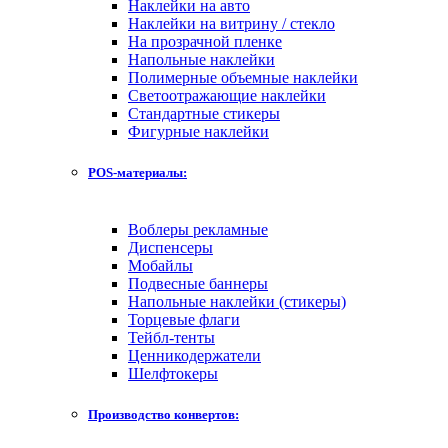
Наклейки на авто
Наклейки на витрину / стекло
На прозрачной пленке
Напольные наклейки
Полимерные объемные наклейки
Светоотражающие наклейки
Стандартные стикеры
Фигурные наклейки
POS-материалы:
Воблеры рекламные
Диспенсеры
Мобайлы
Подвесные баннеры
Напольные наклейки (стикеры)
Торцевые флаги
Тейбл-тенты
Ценникодержатели
Шелфтокеры
Производство конвертов: