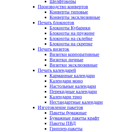
Шелфтокеры
Производство конвертов
Конверты типовые
Конверты эксклюзивные
Печать блокнотов
Блокноты Кубарики
Блокноты на пружине
Блокноты на склейке
Блокноты на скрепке
Печать визиток
Визитки корпоративные
Визитки личные
Визитки эксклюзивные
Печать календарей
Карманные календари
Календари моно
Настольные календари
Перекидные календари
Календари трио
Нестандартные календари
Изготовление пакетов
Пакеты бумажные
Бумажные пакеты крафт
Пакеты ПВД
Гриппер-пакеты