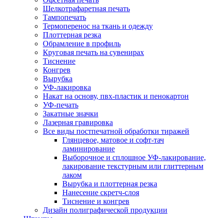
Шелкотрафаретная печать
Тампопечать
Термоперенос на ткань и одежду
Плоттерная резка
Обрамление в профиль
Круговая печать на сувенирах
Тиснение
Конгрев
Вырубка
УФ-лакировка
Накат на основу, пвх-пластик и пенокартон
УФ-печать
Закатные значки
Лазерная гравировка
Все виды постпечатной обработки тиражей
Глянцевое, матовое и софт-тач
ламинирование
Выборочное и сплошное УФ-лакирование,
лакирование текстурным или глиттерным
лаком
Вырубка и плоттерная резка
Нанесение скретч-слоя
Тиснение и конгрев
Дизайн полиграфической продукции