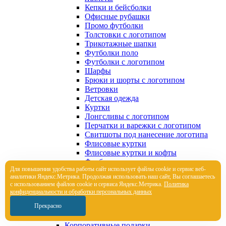
Кепки и бейсболки
Офисные рубашки
Промо футболки
Толстовки с логотипом
Трикотажные шапки
Футболки поло
Футболки с логотипом
Шарфы
Брюки и шорты с логотипом
Ветровки
Детская одежда
Куртки
Лонгсливы с логотипом
Перчатки и варежки с логотипом
Свитшоты под нанесение логотипа
Флисовые куртки
Флисовые куртки и кофты
Футболки с длинным рукавом
Для повышения удобства работы сайт использует файлы cookie и сервис веб-
Худи под нанесение логотипа
аналитики Яндекс.Метрика. Продолжая использовать наш сайт, Вы соглашаетесь
Шарфы
с использованием файлов cookie и сервиса Яндекс.Метрика.
Политика
Элементы брендирования и
конфиденциальности и обработки персональных данных
кастомизации
Прекрасно
Элементы брендирования и
кастомизации
Корпоративные подарки