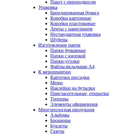
Пакет с европодвесом
Упаковка
Брендированная бумага
Коробки картонные
Коробки пластиковые
Ленты с нанесением
Нестандартная упаковка
Шуберы
Изготовление папок
Папки бумажные
Папки с кнопкой
Папки-уголки
Файлы-вкладыши А4
К мероприятию
Карточки рассадки
Меню
Наклейки на бутылки
Пригласительные, открытки
Топперы
Элементы оформления
Многополосная продукция
Альбомы
Брошюры
Буклеты
Газеты