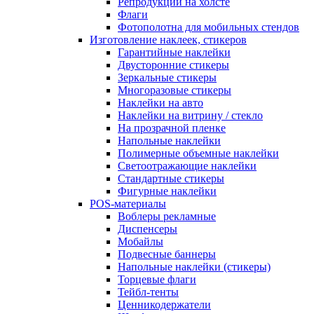
Репродукции на холсте
Флаги
Фотополотна для мобильных стендов
Изготовление наклеек, стикеров
Гарантийные наклейки
Двусторонние стикеры
Зеркальные стикеры
Многоразовые стикеры
Наклейки на авто
Наклейки на витрину / стекло
На прозрачной пленке
Напольные наклейки
Полимерные объемные наклейки
Светоотражающие наклейки
Стандартные стикеры
Фигурные наклейки
POS-материалы
Воблеры рекламные
Диспенсеры
Мобайлы
Подвесные баннеры
Напольные наклейки (стикеры)
Торцевые флаги
Тейбл-тенты
Ценникодержатели