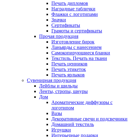
Печать дипломов
Наградные таблички
Флажки с логотипами
Значки
Сертификаты
Грамоты и сертификаты
Прочая продукция
Изготовление бирок
Ланьярды с нанесением
Самокопирующиеся бланки
Текстиль. Печать на ткани
Печать ценников
Печать этикеток
Печать ярлыков
Сувенирная продукция
Лейблы и шильды
Ленты, стропы, шнуры
Дом
Ароматические диффузоры с
логотипом
Вазы
Декоративные свечи и подсвечники
Домашний текстиль
Игрушки
Интерьерные подарки