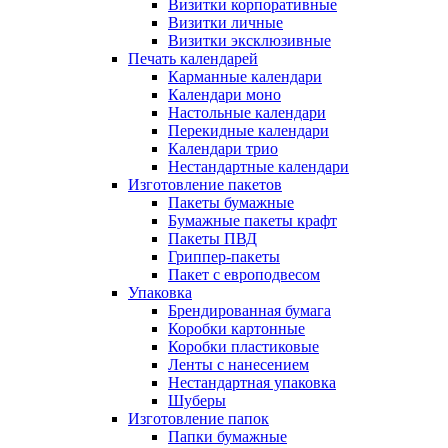
Визитки корпоративные
Визитки личные
Визитки эксклюзивные
Печать календарей
Карманные календари
Календари моно
Настольные календари
Перекидные календари
Календари трио
Нестандартные календари
Изготовление пакетов
Пакеты бумажные
Бумажные пакеты крафт
Пакеты ПВД
Гриппер-пакеты
Пакет с европодвесом
Упаковка
Брендированная бумага
Коробки картонные
Коробки пластиковые
Ленты с нанесением
Нестандартная упаковка
Шуберы
Изготовление папок
Папки бумажные