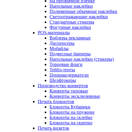
На прозрачной пленке
Напольные наклейки
Полимерные объемные наклейки
Светоотражающие наклейки
Стандартные стикеры
Фигурные наклейки
POS-материалы
Воблеры рекламные
Диспенсеры
Мобайлы
Подвесные баннеры
Напольные наклейки (стикеры)
Торцевые флаги
Тейбл-тенты
Ценникодержатели
Шелфтокеры
Производство конвертов
Конверты типовые
Конверты эксклюзивные
Печать блокнотов
Блокноты Кубарики
Блокноты на пружине
Блокноты на склейке
Блокноты на скрепке
Печать визиток