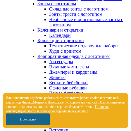
Зонты с логотипом
Складные зонты с логотипом
Зонты трости с логотипом
Необычные и оригинальные зонты с
логотипом
Календари и открытки
Календари
Коллекции с принтами
Тематические подарочные наборы
Худи с принтом
Корпоративная одежда с логотипом
Аксессуары
Вязаные комплекты
Джемперы и кардиганы
Жилеты
Кепки и бейсболки
Офисные рубашки
Промо футболки
Для повышения удобства работы сайт использует файлы cookie и сервис веб-
Толстовки с логотипом
аналитики Яндекс.Метрика. Продолжая использовать наш сайт, Вы соглашаетесь
Трикотажные шапки
с использованием файлов cookie и сервиса Яндекс.Метрика.
Политика
Футболки поло
конфиденциальности и обработки персональных данных
Футболки с логотипом
Шарфы
Прекрасно
Брюки и шорты с логотипом
Ветровки