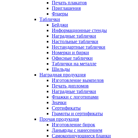
Печать плакатов
Приглашения
Флаеры
Таблички
Бейджи
Информационные стенды
Наградные таблички
Настольные таблички
Нестандартные таблички
Номерки и бирки
Офисные таблички
Таблички на металле
Шильды
Наградная продукция
Изготовление вымпелов
Печать дипломов
Наградные таблички
Флажки с логотипами
Значки
Сертификаты
Грамоты и сертификаты
Прочая продукция
Изготовление бирок
Ланьярды с нанесением
Самокопирующиеся бланки