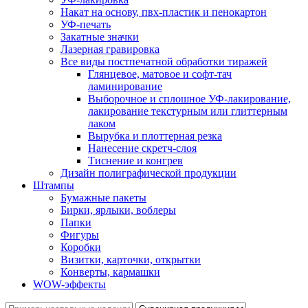
Накат на основу, пвх-пластик и пенокартон
УФ-печать
Закатные значки
Лазерная гравировка
Все виды постпечатной обработки тиражей
Глянцевое, матовое и софт-тач
ламинирование
Выборочное и сплошное УФ-лакирование,
лакирование текстурным или глиттерным
лаком
Вырубка и плоттерная резка
Нанесение скретч-слоя
Тиснение и конгрев
Дизайн полиграфической продукции
Штампы
Бумажные пакеты
Бирки, ярлыки, воблеры
Папки
Фигуры
Коробки
Визитки, карточки, открытки
Конверты, кармашки
WOW-эффекты