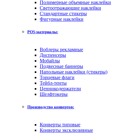
Полимерные объемные наклейки
Светоотражающие наклейки
Стандартные стикеры
Фигурные наклейки
POS-материалы:
Воблеры рекламные
Диспенсеры
Мобайлы
Подвесные баннеры
Напольные наклейки (стикеры)
Торцевые флаги
Тейбл-тенты
Ценникодержатели
Шелфтокеры
Производство конвертов:
Конверты типовые
Конверты эксклюзивные