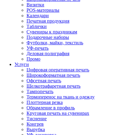
Визитки
POS-материалы
Календари
Печатная продукция
Таблички
Сувениры к праздникам
Подарочные наборы
Футболки, майки, текстиль
УФ-печать
Деловая полиграфия
Промо
Услуги
Цифровая оперативная печать
Широкоформатная печать
Офсетная печать
Шелкотрафаретная печать
Тампопечать
Термоперенос на ткань и одежду
Плоттерная резка
Обрамление в профиль
Круговая печать на сувенирах
Тиснение
Конгрев
Вырубка
УФ-лакировка