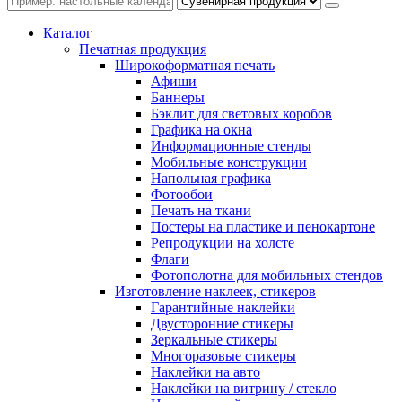
Каталог
Печатная продукция
Широкоформатная печать
Афиши
Баннеры
Бэклит для световых коробов
Графика на окна
Информационные стенды
Мобильные конструкции
Напольная графика
Фотообои
Печать на ткани
Постеры на пластике и пенокартоне
Репродукции на холсте
Флаги
Фотополотна для мобильных стендов
Изготовление наклеек, стикеров
Гарантийные наклейки
Двусторонние стикеры
Зеркальные стикеры
Многоразовые стикеры
Наклейки на авто
Наклейки на витрину / стекло