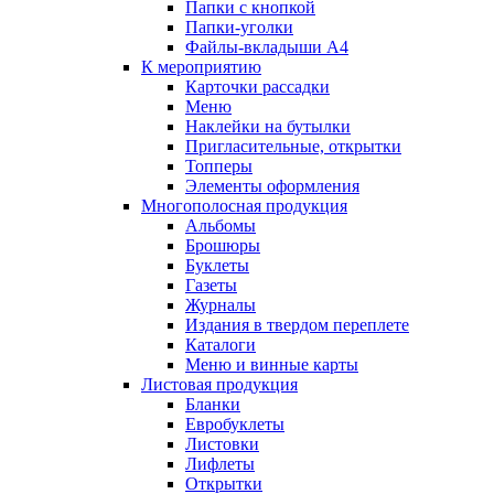
Папки с кнопкой
Папки-уголки
Файлы-вкладыши А4
К мероприятию
Карточки рассадки
Меню
Наклейки на бутылки
Пригласительные, открытки
Топперы
Элементы оформления
Многополосная продукция
Альбомы
Брошюры
Буклеты
Газеты
Журналы
Издания в твердом переплете
Каталоги
Меню и винные карты
Листовая продукция
Бланки
Евробуклеты
Листовки
Лифлеты
Открытки