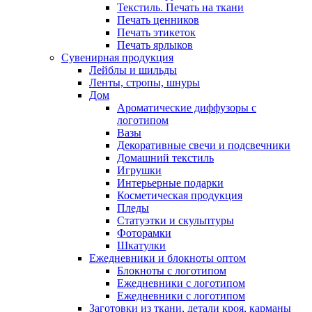
Текстиль. Печать на ткани
Печать ценников
Печать этикеток
Печать ярлыков
Сувенирная продукция
Лейблы и шильды
Ленты, стропы, шнуры
Дом
Ароматические диффузоры с
логотипом
Вазы
Декоративные свечи и подсвечники
Домашний текстиль
Игрушки
Интерьерные подарки
Косметическая продукция
Пледы
Статуэтки и скульптуры
Фоторамки
Шкатулки
Ежедневники и блокноты оптом
Блокноты с логотипом
Ежедневники с логотипом
Ежедневники с логотипом
Заготовки из ткани, детали кроя, карманы