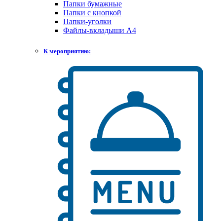
Папки бумажные
Папки с кнопкой
Папки-уголки
Файлы-вкладыши А4
К мероприятию: