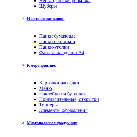
Нестандартная упаковка
Шуберы
Изготовление папок:
Папки бумажные
Папки с кнопкой
Папки-уголки
Файлы-вкладыши А4
К мероприятию:
Карточки рассадки
Меню
Наклейки на бутылки
Пригласительные, открытки
Топперы
Элементы оформления
Многополосная продукция: