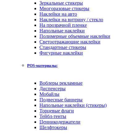
Зеркальные стикеры
Многоразовые стикеры
Наклейки на авто
Наклейки на витрину / стекло
На прозрачной пленке
Напольные наклейки
Полимерные объемные наклейки
Светоотражающие наклейки
Стандартные стикеры
Фигурные наклейки
POS-материалы:
Воблеры рекламные
Диспенсеры
Мобайлы
Подвесные баннеры
Напольные наклейки (стикеры)
Торцевые флаги
Тейбл-тенты
Ценникодержатели
Шелфтокеры