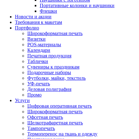
Портативные колонки и наушники
Флешки
Новости и акции
Требования к макетам
Портфолио
Широкоформатная печать
Визитки
POS-материалы
Календари
Печатная продукция
Таблички
Сувениры к праздникам
Подарочные наборы
Футболки, майки, текстиль
УФ-печать
Деловая полиграфия
Промо
Услуги
Цифровая оперативная печать
Широкоформатная печать
Офсетная печать
Шелкотрафаретная печать
Тампопечать
Термоперенос на ткань и одежду