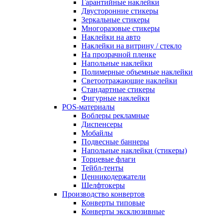
Гарантийные наклейки
Двусторонние стикеры
Зеркальные стикеры
Многоразовые стикеры
Наклейки на авто
Наклейки на витрину / стекло
На прозрачной пленке
Напольные наклейки
Полимерные объемные наклейки
Светоотражающие наклейки
Стандартные стикеры
Фигурные наклейки
POS-материалы
Воблеры рекламные
Диспенсеры
Мобайлы
Подвесные баннеры
Напольные наклейки (стикеры)
Торцевые флаги
Тейбл-тенты
Ценникодержатели
Шелфтокеры
Производство конвертов
Конверты типовые
Конверты эксклюзивные