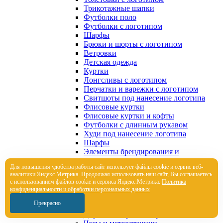
Трикотажные шапки
Футболки поло
Футболки с логотипом
Шарфы
Брюки и шорты с логотипом
Ветровки
Детская одежда
Куртки
Лонгсливы с логотипом
Перчатки и варежки с логотипом
Свитшоты под нанесение логотипа
Флисовые куртки
Флисовые куртки и кофты
Футболки с длинным рукавом
Худи под нанесение логотипа
Шарфы
Элементы брендирования и
кастомизации
Для повышения удобства работы сайт использует файлы cookie и сервис веб-
Элементы брендирования и
аналитики Яндекс.Метрика. Продолжая использовать наш сайт, Вы соглашаетесь
кастомизации
с использованием файлов cookie и сервиса Яндекс.Метрика.
Политика
Корпоративные подарки
конфиденциальности и обработки персональных данных
Настольные аксессуары
Прекрасно
Папки, портфели
Дорожные органайзеры