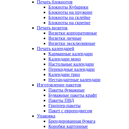
Печать блокнотов
Блокноты Кубарики
Блокноты на пружине
Блокноты на склейке
Блокноты на скрепке
Печать визиток
Визитки корпоративные
Визитки личные
Визитки эксклюзивные
Печать календарей
Карманные календари
Календари моно
Настольные календари
Перекидные календари
Календари трио
Нестандартные календари
Изготовление пакетов
Пакеты бумажные
Бумажные пакеты крафт
Пакеты ПВД
Гриппер-пакеты
Пакет с европодвесом
Упаковка
Брендированная бумага
Коробки картонные