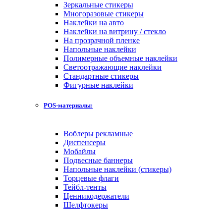
Зеркальные стикеры
Многоразовые стикеры
Наклейки на авто
Наклейки на витрину / стекло
На прозрачной пленке
Напольные наклейки
Полимерные объемные наклейки
Светоотражающие наклейки
Стандартные стикеры
Фигурные наклейки
POS-материалы:
Воблеры рекламные
Диспенсеры
Мобайлы
Подвесные баннеры
Напольные наклейки (стикеры)
Торцевые флаги
Тейбл-тенты
Ценникодержатели
Шелфтокеры