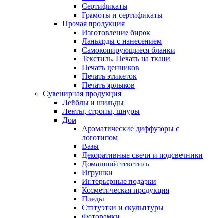
Сертификаты
Грамоты и сертификаты
Прочая продукция
Изготовление бирок
Ланьярды с нанесением
Самокопирующиеся бланки
Текстиль. Печать на ткани
Печать ценников
Печать этикеток
Печать ярлыков
Сувенирная продукция
Лейблы и шильды
Ленты, стропы, шнуры
Дом
Ароматические диффузоры с
логотипом
Вазы
Декоративные свечи и подсвечники
Домашний текстиль
Игрушки
Интерьерные подарки
Косметическая продукция
Пледы
Статуэтки и скульптуры
Фоторамки