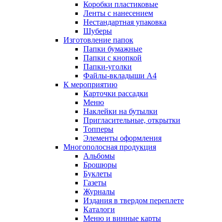
Коробки пластиковые
Ленты с нанесением
Нестандартная упаковка
Шуберы
Изготовление папок
Папки бумажные
Папки с кнопкой
Папки-уголки
Файлы-вкладыши А4
К мероприятию
Карточки рассадки
Меню
Наклейки на бутылки
Пригласительные, открытки
Топперы
Элементы оформления
Многополосная продукция
Альбомы
Брошюры
Буклеты
Газеты
Журналы
Издания в твердом переплете
Каталоги
Меню и винные карты