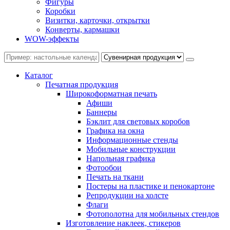
Фигуры
Коробки
Визитки, карточки, открытки
Конверты, кармашки
WOW-эффекты
Каталог
Печатная продукция
Широкоформатная печать
Афиши
Баннеры
Бэклит для световых коробов
Графика на окна
Информационные стенды
Мобильные конструкции
Напольная графика
Фотообои
Печать на ткани
Постеры на пластике и пенокартоне
Репродукции на холсте
Флаги
Фотополотна для мобильных стендов
Изготовление наклеек, стикеров