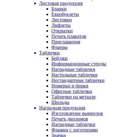
Листовая продукция
Бланки
Евробуклеты
Листовки
Лифлеты
Открытки
Печать плакатов
Приглашения
Флаеры
Таблички
Бейджи
Информационные стенды
Наградные таблички
Настольные таблички
Нестандартные таблички
Номерки и бирки
Офисные таблички
Таблички на металле
Шильды
Наградная продукция
Изготовление вымпелов
Печать дипломов
Наградные таблички
Флажки с логотипами
Значки