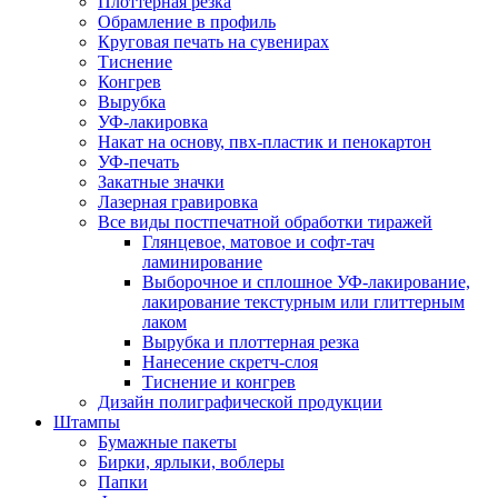
Плоттерная резка
Обрамление в профиль
Круговая печать на сувенирах
Тиснение
Конгрев
Вырубка
УФ-лакировка
Накат на основу, пвх-пластик и пенокартон
УФ-печать
Закатные значки
Лазерная гравировка
Все виды постпечатной обработки тиражей
Глянцевое, матовое и софт-тач
ламинирование
Выборочное и сплошное УФ-лакирование,
лакирование текстурным или глиттерным
лаком
Вырубка и плоттерная резка
Нанесение скретч-слоя
Тиснение и конгрев
Дизайн полиграфической продукции
Штампы
Бумажные пакеты
Бирки, ярлыки, воблеры
Папки