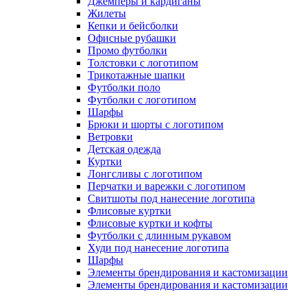
Джемперы и кардиганы
Жилеты
Кепки и бейсболки
Офисные рубашки
Промо футболки
Толстовки с логотипом
Трикотажные шапки
Футболки поло
Футболки с логотипом
Шарфы
Брюки и шорты с логотипом
Ветровки
Детская одежда
Куртки
Лонгсливы с логотипом
Перчатки и варежки с логотипом
Свитшоты под нанесение логотипа
Флисовые куртки
Флисовые куртки и кофты
Футболки с длинным рукавом
Худи под нанесение логотипа
Шарфы
Элементы брендирования и кастомизации
Элементы брендирования и кастомизации