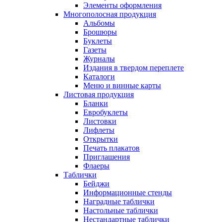
Элементы оформления
Многополосная продукция
Альбомы
Брошюры
Буклеты
Газеты
Журналы
Издания в твердом переплете
Каталоги
Меню и винные карты
Листовая продукция
Бланки
Евробуклеты
Листовки
Лифлеты
Открытки
Печать плакатов
Приглашения
Флаеры
Таблички
Бейджи
Информационные стенды
Наградные таблички
Настольные таблички
Нестандартные таблички