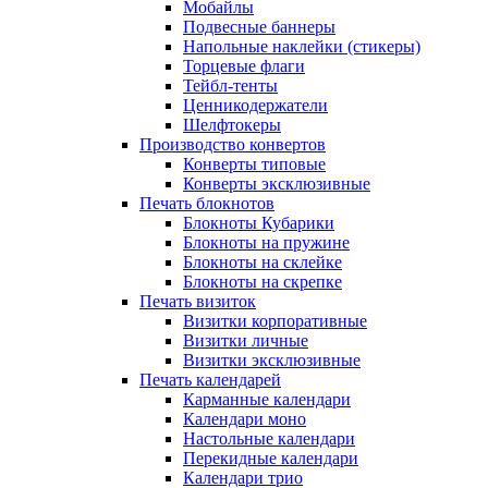
Мобайлы
Подвесные баннеры
Напольные наклейки (стикеры)
Торцевые флаги
Тейбл-тенты
Ценникодержатели
Шелфтокеры
Производство конвертов
Конверты типовые
Конверты эксклюзивные
Печать блокнотов
Блокноты Кубарики
Блокноты на пружине
Блокноты на склейке
Блокноты на скрепке
Печать визиток
Визитки корпоративные
Визитки личные
Визитки эксклюзивные
Печать календарей
Карманные календари
Календари моно
Настольные календари
Перекидные календари
Календари трио