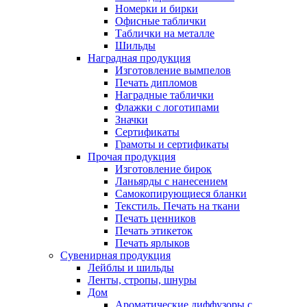
Номерки и бирки
Офисные таблички
Таблички на металле
Шильды
Наградная продукция
Изготовление вымпелов
Печать дипломов
Наградные таблички
Флажки с логотипами
Значки
Сертификаты
Грамоты и сертификаты
Прочая продукция
Изготовление бирок
Ланьярды с нанесением
Самокопирующиеся бланки
Текстиль. Печать на ткани
Печать ценников
Печать этикеток
Печать ярлыков
Сувенирная продукция
Лейблы и шильды
Ленты, стропы, шнуры
Дом
Ароматические диффузоры с