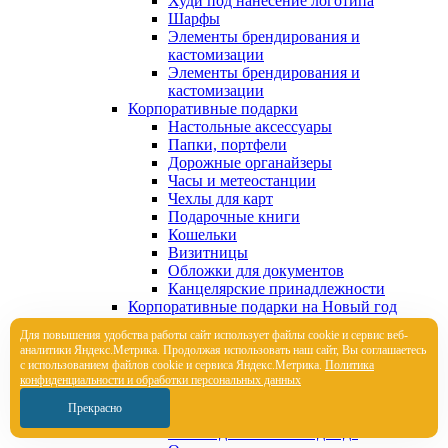
Худи под нанесение логотипа
Шарфы
Элементы брендирования и
кастомизации
Элементы брендирования и
кастомизации
Корпоративные подарки
Настольные аксессуары
Папки, портфели
Дорожные органайзеры
Часы и метеостанции
Чехлы для карт
Подарочные книги
Кошельки
Визитницы
Обложки для документов
Канцелярские принадлежности
Корпоративные подарки на Новый год
Новогодние елки
Для повышения удобства работы сайт использует файлы cookie и сервис веб-
Новогодние елки с логотипом
аналитики Яндекс.Метрика. Продолжая использовать наш сайт, Вы соглашаетесь
Новогодние елочные игрушки
с использованием файлов cookie и сервиса Яндекс.Метрика.
Политика
Новогодние елочные шары
конфиденциальности и обработки персональных данных
Новогодние подушки и пледы
Прекрасно
Новогодние чехлы для шампанского
Новогодняя вязаная одежда