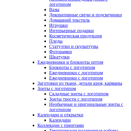
логотипом
Вазы
Декоративные свечи и подсвечники
Домашний текстиль
Игрушки
Интерьерные подарки
Косметическая продукция
Пледы
Статуэтки и скульптуры
Фоторамки
Шкатулки
Ежедневники и блокноты оптом
Блокноты с логотипом
Ежедневники с логотипом
Ежедневники с логотипом
Заготовки из ткани, детали кроя, карманы
Зонты с логотипом
Складные зонты с логотипом
Зонты трости с логотипом
Необычные и оригинальные зонты с
логотипом
Календари и открытки
Календари
Коллекции с принтами
Тематические подарочные наборы