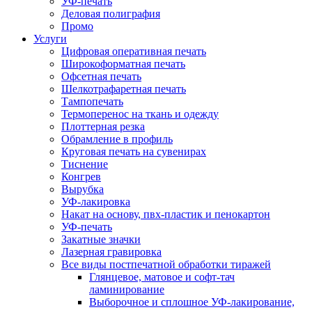
УФ-печать
Деловая полиграфия
Промо
Услуги
Цифровая оперативная печать
Широкоформатная печать
Офсетная печать
Шелкотрафаретная печать
Тампопечать
Термоперенос на ткань и одежду
Плоттерная резка
Обрамление в профиль
Круговая печать на сувенирах
Тиснение
Конгрев
Вырубка
УФ-лакировка
Накат на основу, пвх-пластик и пенокартон
УФ-печать
Закатные значки
Лазерная гравировка
Все виды постпечатной обработки тиражей
Глянцевое, матовое и софт-тач
ламинирование
Выборочное и сплошное УФ-лакирование,