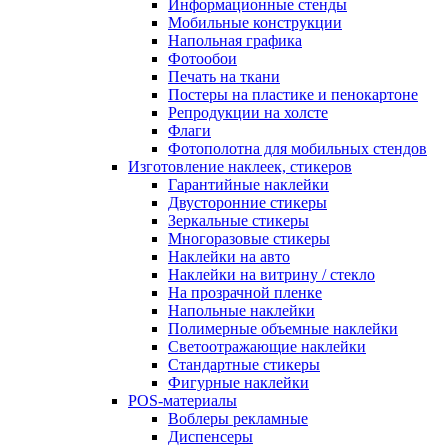
Информационные стенды
Мобильные конструкции
Напольная графика
Фотообои
Печать на ткани
Постеры на пластике и пенокартоне
Репродукции на холсте
Флаги
Фотополотна для мобильных стендов
Изготовление наклеек, стикеров
Гарантийные наклейки
Двусторонние стикеры
Зеркальные стикеры
Многоразовые стикеры
Наклейки на авто
Наклейки на витрину / стекло
На прозрачной пленке
Напольные наклейки
Полимерные объемные наклейки
Светоотражающие наклейки
Стандартные стикеры
Фигурные наклейки
POS-материалы
Воблеры рекламные
Диспенсеры