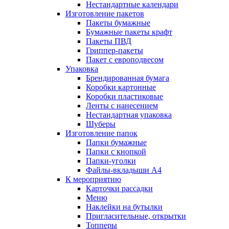
Нестандартные календари
Изготовление пакетов
Пакеты бумажные
Бумажные пакеты крафт
Пакеты ПВД
Гриппер-пакеты
Пакет с европодвесом
Упаковка
Брендированная бумага
Коробки картонные
Коробки пластиковые
Ленты с нанесением
Нестандартная упаковка
Шуберы
Изготовление папок
Папки бумажные
Папки с кнопкой
Папки-уголки
Файлы-вкладыши А4
К мероприятию
Карточки рассадки
Меню
Наклейки на бутылки
Пригласительные, открытки
Топперы