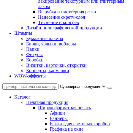
лакирование текстурным или глиттерным
лаком
Вырубка и плоттерная резка
Нанесение скретч-слоя
Тиснение и конгрев
Дизайн полиграфической продукции
Штампы
Бумажные пакеты
Бирки, ярлыки, воблеры
Папки
Фигуры
Коробки
Визитки, карточки, открытки
Конверты, кармашки
WOW-эффекты
Каталог
Печатная продукция
Широкоформатная печать
Афиши
Баннеры
Бэклит для световых коробов
Графика на окна