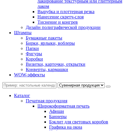
лакирование текстурным или глиттерным
лаком
Вырубка и плоттерная резка
Нанесение скретч-слоя
Тиснение и конгрев
Дизайн полиграфической продукции
Штампы
Бумажные пакеты
Бирки, ярлыки, воблеры
Папки
Фигуры
Коробки
Визитки, карточки, открытки
Конверты, кармашки
WOW-эффекты
Каталог
Печатная продукция
Широкоформатная печать
Афиши
Баннеры
Бэклит для световых коробов
Графика на окна