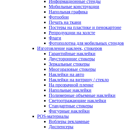
Информационные стенды
Мобильные конструкции
Напольная графика
Фотообои
Печать на ткани
Постеры на пластике и пенокартоне
Репродукции на холсте
Флаги
Фотополотна для мобильных стендов
Изготовление наклеек, стикеров
Гарантийные наклейки
Двусторонние стикеры
Зеркальные стикеры
Многоразовые стикеры
Наклейки на авто
Наклейки на витрину / стекло
На прозрачной пленке
Напольные наклейки
Полимерные объемные наклейки
Светоотражающие наклейки
Стандартные стикеры
Фигурные наклейки
POS-материалы
Воблеры рекламные
Диспенсеры