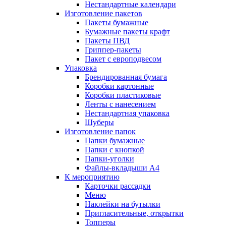
Нестандартные календари
Изготовление пакетов
Пакеты бумажные
Бумажные пакеты крафт
Пакеты ПВД
Гриппер-пакеты
Пакет с европодвесом
Упаковка
Брендированная бумага
Коробки картонные
Коробки пластиковые
Ленты с нанесением
Нестандартная упаковка
Шуберы
Изготовление папок
Папки бумажные
Папки с кнопкой
Папки-уголки
Файлы-вкладыши А4
К мероприятию
Карточки рассадки
Меню
Наклейки на бутылки
Пригласительные, открытки
Топперы