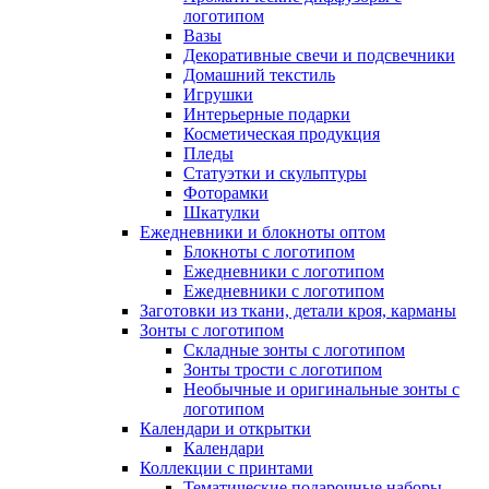
логотипом
Вазы
Декоративные свечи и подсвечники
Домашний текстиль
Игрушки
Интерьерные подарки
Косметическая продукция
Пледы
Статуэтки и скульптуры
Фоторамки
Шкатулки
Ежедневники и блокноты оптом
Блокноты с логотипом
Ежедневники с логотипом
Ежедневники с логотипом
Заготовки из ткани, детали кроя, карманы
Зонты с логотипом
Складные зонты с логотипом
Зонты трости с логотипом
Необычные и оригинальные зонты с
логотипом
Календари и открытки
Календари
Коллекции с принтами
Тематические подарочные наборы