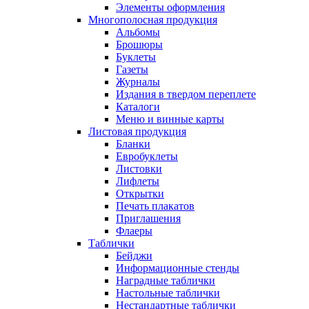
Элементы оформления
Многополосная продукция
Альбомы
Брошюры
Буклеты
Газеты
Журналы
Издания в твердом переплете
Каталоги
Меню и винные карты
Листовая продукция
Бланки
Евробуклеты
Листовки
Лифлеты
Открытки
Печать плакатов
Приглашения
Флаеры
Таблички
Бейджи
Информационные стенды
Наградные таблички
Настольные таблички
Нестандартные таблички