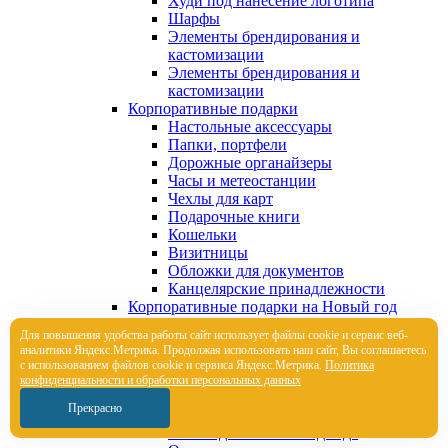
Худи под нанесение логотипа
Шарфы
Элементы брендирования и
кастомизации
Элементы брендирования и
кастомизации
Корпоративные подарки
Настольные аксессуары
Папки, портфели
Дорожные органайзеры
Часы и метеостанции
Чехлы для карт
Подарочные книги
Кошельки
Визитницы
Обложки для документов
Канцелярские принадлежности
Корпоративные подарки на Новый год
Новогодние елки
Для повышения удобства работы сайт использует файлы cookie и сервис веб-
Новогодние елки с логотипом
аналитики Яндекс.Метрика. Продолжая использовать наш сайт, Вы соглашаетесь
Новогодние елочные игрушки
с использованием файлов cookie и сервиса Яндекс.Метрика.
Политика
Новогодние елочные шары
конфиденциальности и обработки персональных данных
Новогодние подушки и пледы
Прекрасно
Новогодние чехлы для шампанского
Новогодняя вязаная одежда