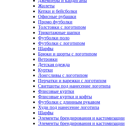
Джемперы и кардиганы
Жилеты
Кепки и бейсболки
Офисные рубашки
Промо футболки
Толстовки с логотипом
Трикотажные шапки
Футболки поло
Футболки с логотипом
Шарфы
Брюки и шорты с логотипом
Ветровки
Детская одежда
Куртки
Лонгсливы с логотипом
Перчатки и варежки с логотипом
Свитшоты под нанесение логотипа
Флисовые куртки
Флисовые куртки и кофты
Футболки с длинным рукавом
Худи под нанесение логотипа
Шарфы
Элементы брендирования и кастомизации
Элементы брендирования и кастомизации