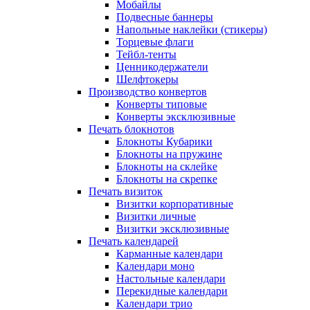
Мобайлы
Подвесные баннеры
Напольные наклейки (стикеры)
Торцевые флаги
Тейбл-тенты
Ценникодержатели
Шелфтокеры
Производство конвертов
Конверты типовые
Конверты эксклюзивные
Печать блокнотов
Блокноты Кубарики
Блокноты на пружине
Блокноты на склейке
Блокноты на скрепке
Печать визиток
Визитки корпоративные
Визитки личные
Визитки эксклюзивные
Печать календарей
Карманные календари
Календари моно
Настольные календари
Перекидные календари
Календари трио