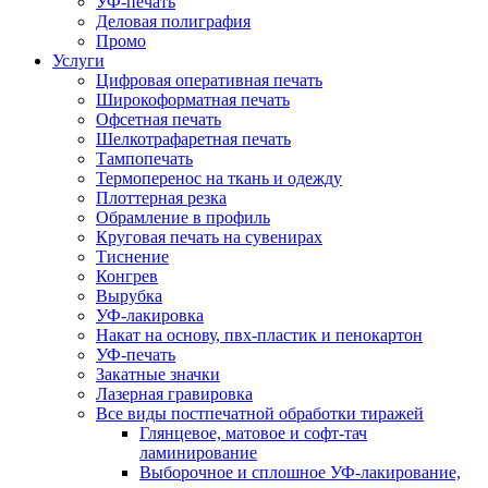
УФ-печать
Деловая полиграфия
Промо
Услуги
Цифровая оперативная печать
Широкоформатная печать
Офсетная печать
Шелкотрафаретная печать
Тампопечать
Термоперенос на ткань и одежду
Плоттерная резка
Обрамление в профиль
Круговая печать на сувенирах
Тиснение
Конгрев
Вырубка
УФ-лакировка
Накат на основу, пвх-пластик и пенокартон
УФ-печать
Закатные значки
Лазерная гравировка
Все виды постпечатной обработки тиражей
Глянцевое, матовое и софт-тач
ламинирование
Выборочное и сплошное УФ-лакирование,