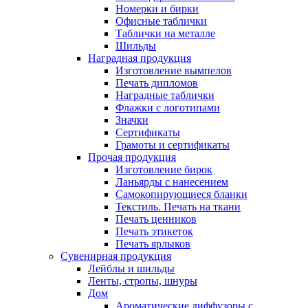
Номерки и бирки
Офисные таблички
Таблички на металле
Шильды
Наградная продукция
Изготовление вымпелов
Печать дипломов
Наградные таблички
Флажки с логотипами
Значки
Сертификаты
Грамоты и сертификаты
Прочая продукция
Изготовление бирок
Ланьярды с нанесением
Самокопирующиеся бланки
Текстиль. Печать на ткани
Печать ценников
Печать этикеток
Печать ярлыков
Сувенирная продукция
Лейблы и шильды
Ленты, стропы, шнуры
Дом
Ароматические диффузоры с